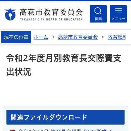
高
検索
メニュー
現在の位置
ホーム
>
高萩市教育委員会
>
教育総務
令和2年度月別教育長交際費支
出状況
関連ファイルダウンロード