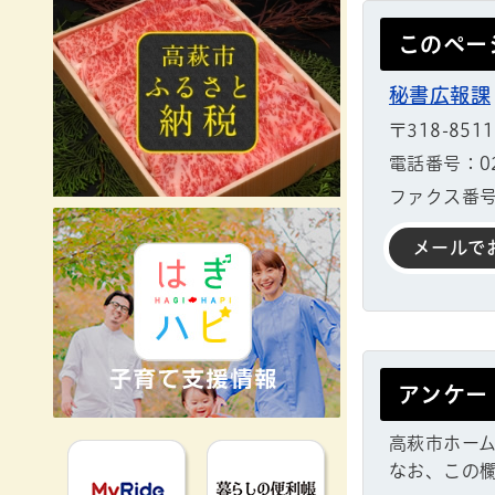
このペー
秘書広報課
〒318-851
電話番号：02
ファクス番号：
メールで
アンケー
高萩市ホー
MyRideのるる
暮らしの便利
なお、この