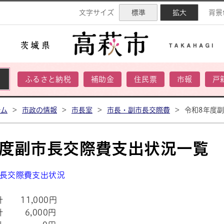
ネル
文字サイズ
標準
拡大
背景
ふるさと納税
補助金
住民票
市報
戸
ーム
>
市政の情報
>
市長室
>
市長・副市長交際費
>
令和8年度
年度副市長交際費支出状況一覧
市長交際費支出状況
計 11,000円
 計 6,000円