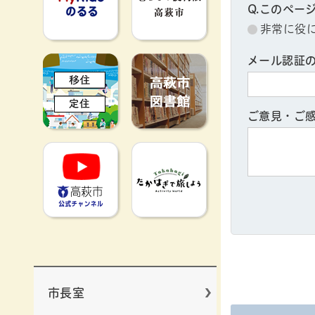
Q.このペー
非常に役
メール認証
移住定住
高萩市図書館
ご意見・ご
高萩市YouTube公式チャンネ
たかはぎで旅
市長室