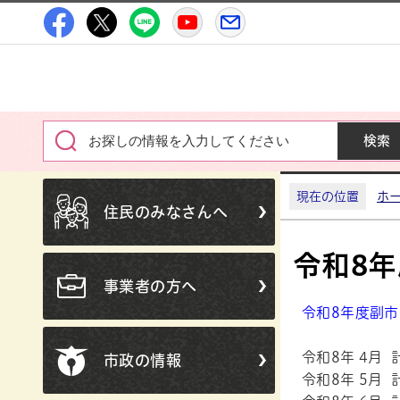
高萩市公式Facebook
高萩市公式X
高萩市公式LINE
高萩市YouTube公式チャン
メルたか
現在の位置
ホ
住民のみなさんへ
令和8
事業者の方へ
令和8年度副
令和8年 4月 
市政の情報
令和8年 5月