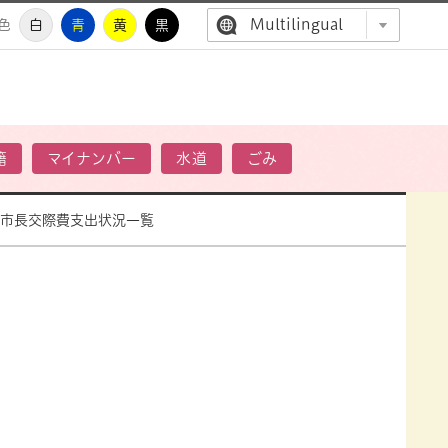
Multilingual
色
白
青
黄
黒
高萩市公
籍
マイナンバー
水道
ごみ
副市長交際費支出状況一覧