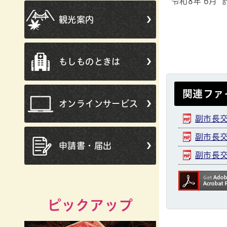
令和8年 
観光案内
もしものときは
関連ファ
オンラインサービス
副市長交際
副市長交際
申請書・届出
副市長交際
ピックアップ