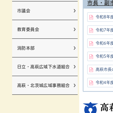
市長・副
市議会
令和8年
教育委員会
令和7年
令和6年
消防本部
令和5年
日立・高萩広域下水道組合
高萩市長
令和4年
高萩・北茨城広域事務組合