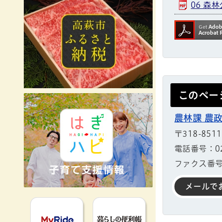
06 森
このペー
農林課 農
〒318-85
電話番号：029
ファクス番号：
メールで
MyRideのるる
暮らしの便利