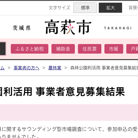
ネル
文字サイズ
標準
拡大
背景
ふるさと納税
補助金
住民票
市報
戸
ーム
>
事業者の方へ
>
農林業
>
森林公園利活用 事業者意見募集結
園利活用 事業者意見募集結果
に関するサウンディング型市場調査について、参加申込の受付
ありませんでした。