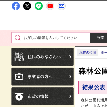
高萩市公式Facebook
高萩市公式X
高萩市公式LINE
高萩市YouTube公式チャン
メルたか
現在の位置
ホ
住民のみなさんへ
森林公
事業者の方へ
結果公表
市政の情報
森林公園利活用
たが、申込は