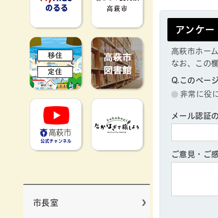
アンケー
移住定住
高萩市図書館
高萩市ホー
なお、この
Q.このペー
非常に役
高萩市YouTube公式チャンネ
たかはぎで旅
メール認証
ご意見・ご
市長室