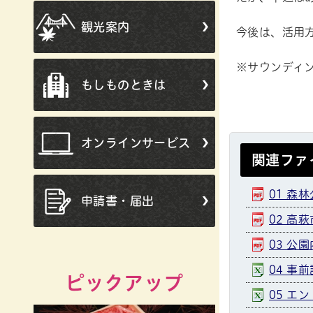
観光案内
今後は、活用
※サウンディ
もしものときは
オンラインサービス
関連ファ
01 森
申請書・届出
02 高
03 公園
04 事
ピックアップ
05 エン