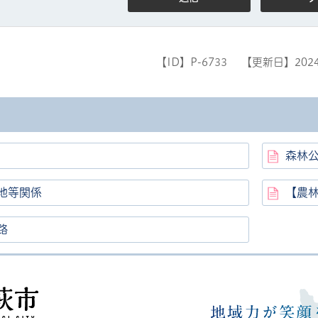
【ID】
P-6733
【更新日】
202
森林
地等関係
【農
路
高萩市