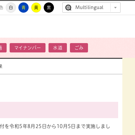
Multilingual
色
白
青
黄
黒
高萩市公
籍
マイナンバー
水道
ごみ
果
を令和5年8月25日から10月5日まで実施しまし