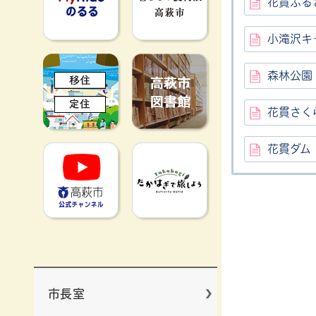
花貫ふる
小滝沢キ
移住定住
高萩市図書館
森林公園
花貫さく
花貫ダム
高萩市YouTube公式チャンネ
たかはぎで旅
市長室