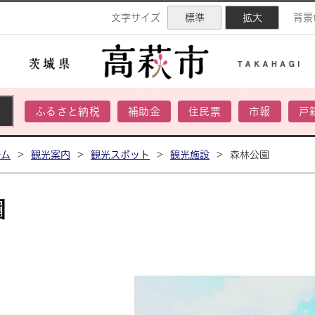
ネル
文字サイズ
標準
拡大
背景
ふるさと納税
補助金
住民票
市報
戸
ーム
>
観光案内
>
観光スポット
>
観光施設
>
森林公園
園