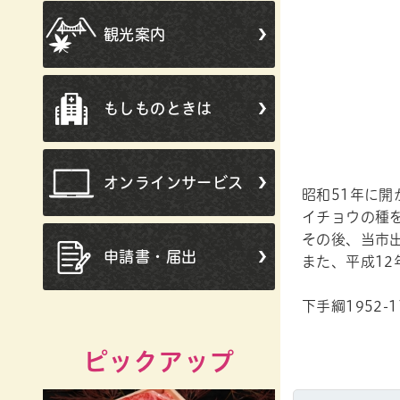
観光案内
もしものときは
オンラインサービス
昭和51年に
イチョウの種
その後、当市
申請書・届出
また、平成12
下手綱1952-1
ピックアップ