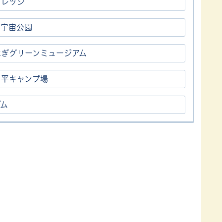
ビレッジ
ら宇宙公園
はぎグリーンミュージアム
き平キャンプ場
ダム