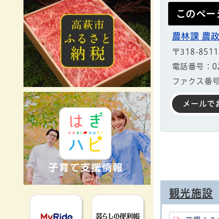
このペー
農林課 農政
〒318-85
電話番号：029
ファクス番号：
メールで
観光施設
MyRideのるる
暮らしの便利