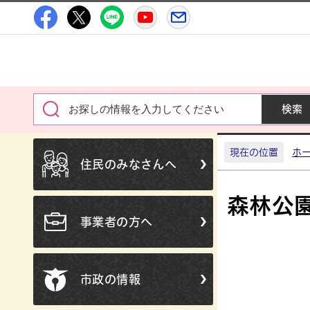
高萩市公式Facebook
高萩市公式X
高萩市公式LINE
高萩市YouTube公式チャン
メルたか
現在の位置
ホ
住民のみなさんへ
森林公
事業者の方へ
市政の情報