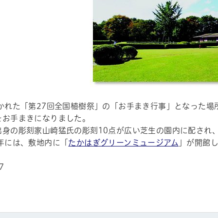
開かれた「第27回全国植樹祭」の「お手まき行事」となった
をお手まきになりました。
出身の彫刻家山崎猛氏の彫刻10点が広い芝生の園内に配され
年には、敷地内に「
たかはぎグリーンミュージアム
」が開館
7