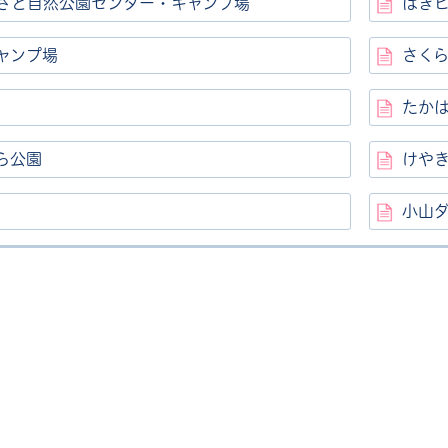
さと自然公園センター・キャンプ場
はぎ
ャンプ場
さく
たか
ら公園
けや
小山
ル
しよう