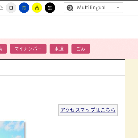
Multilingual
色
白
青
黄
黒
高萩市公
籍
マイナンバー
水道
ごみ
アクセスマップはこちら