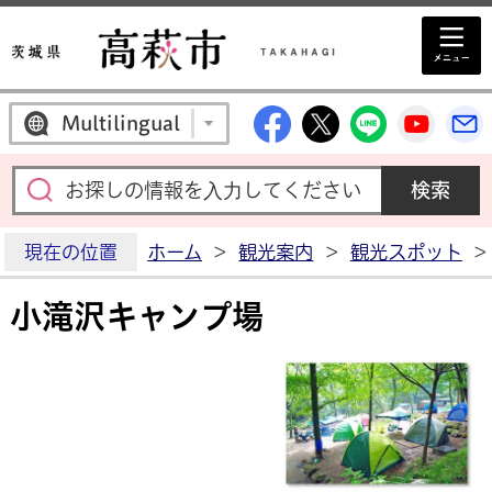
高萩市公式Facebo
高萩市公式X
高萩市公
高萩
Multilingual
現在の位置
ホーム
>
観光案内
>
観光スポット
>
小滝沢キャンプ場