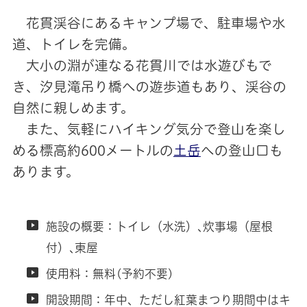
花貫渓谷にあるキャンプ場で、駐車場や水
道、トイレを完備。
大小の淵が連なる花貫川では水遊びもで
き、汐見滝吊り橋への遊歩道もあり、渓谷の
自然に親しめます。
また、気軽にハイキング気分で登山を楽し
める標高約600メートルの
土岳
への登山口も
あります。
施設の概要：トイレ（水洗）､炊事場（屋根
付）､東屋
使用料：無料(予約不要)
開設期間：年中、ただし紅葉まつり期間中はキ