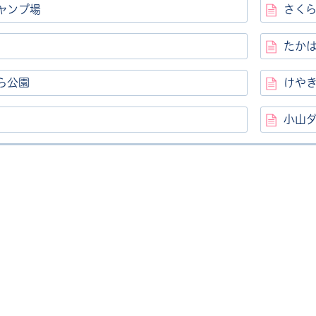
ャンプ場
さく
たか
ら公園
けや
小山
ル
しよう