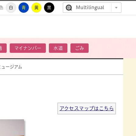
Multilingual
色
白
青
黄
黒
高萩市公
籍
マイナンバー
水道
ごみ
ミュージアム
アクセスマップはこちら