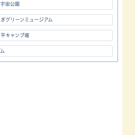
ら宇宙公園
はぎグリーンミュージアム
き平キャンプ場
ダム