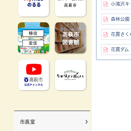
小滝沢キ
森林公園
移住定住
高萩市図書館
花貫さく
花貫ダム
高萩市YouTube公式チャンネ
たかはぎで旅
市長室