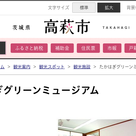
ネル
文字サイズ
標準
拡大
背景
ふるさと納税
補助金
住民票
市報
戸
ーム
>
観光案内
>
観光スポット
>
観光施設
>
たかはぎグリーン
ぎグリーンミュージアム