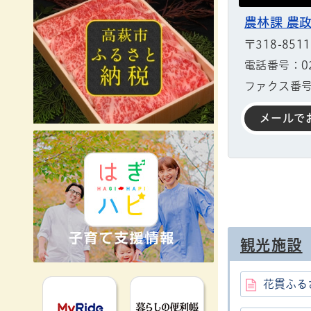
農林課 農政
〒318-85
電話番号：029
ファクス番号：
メールで
観光施設
花貫ふる
MyRideのるる
暮らしの便利