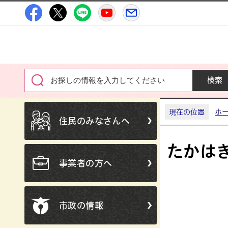
高萩市公式Facebook
高萩市公式X
高萩市公式LINE
高萩市YouTube公式チャン
メルたか
現在の位置
ホ
住民のみなさんへ
たかは
事業者の方へ
市政の情報