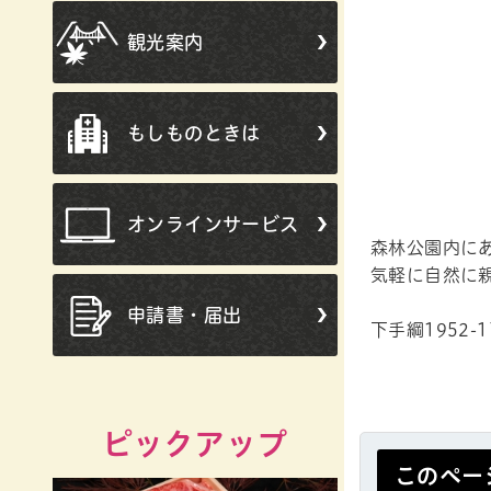
観光案内
もしものときは
オンラインサービス
森林公園内に
気軽に自然に
申請書・届出
下手綱1952-1
ピックアップ
このペー