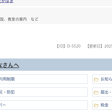
たかはぎ
設、教室の案内 など
【ID】
D-5520
【更新日】
20
なさんへ
利用制限
お知
災・防犯
届出
バー
税金