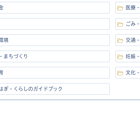
金
医療
ごみ
環境
交通
・まちづくり
妊娠
育
文化
はぎ・くらしのガイドブック
帳