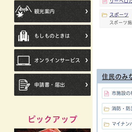
リーベロ
観光案内
スポーツ
スポーツ施
もしものときは
オンラインサービス
住民のみ
申請書・届出
市施設の
消防・防
ピックアップ
マイナン