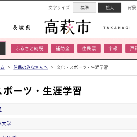
ネル
文字サイズ
標準
拡大
背景
ふるさと納税
補助金
住民票
市報
戸
ーム
>
住民のみなさんへ
>
文化・スポーツ・生涯学習
スポーツ・生涯学習
座
み大学