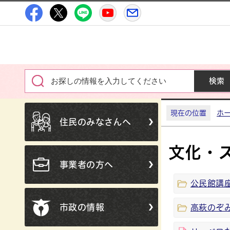
高萩市公式Facebook
高萩市公式X
高萩市公式LINE
高萩市YouTube公式チャン
メルたか
現在の位置
ホ
住民のみなさんへ
文化・
事業者の方へ
公民館講
市政の情報
高萩のぞ