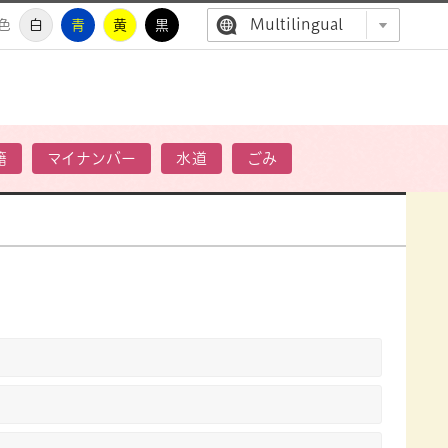
Multilingual
色
白
青
黄
黒
高萩市公
籍
マイナンバー
水道
ごみ