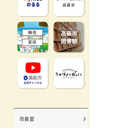
移住定住
高萩市図書館
高萩市YouTube公式チャンネ
たかはぎで旅
市長室