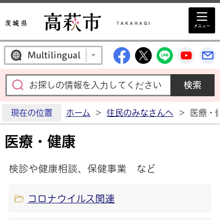
高萩市公式Facebo
高萩市公式X
高萩市公
高萩
Multilingual
現在の位置
ホーム
>
住民のみなさんへ
>
医療・
医療・健康
検診や健康相談、保健事業 など
コロナウイルス関連