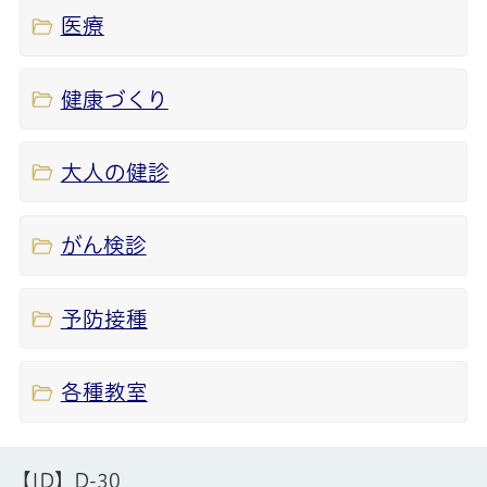
医療
健康づくり
大人の健診
がん検診
予防接種
各種教室
【ID】
D-30