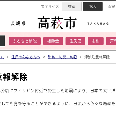
ネル
文字サイズ
標準
拡大
背景
ふるさと納税
補助金
住民票
市報
戸
ーム
>
住民のみなさんへ
>
消防・防災・防犯
>
津波注意報解除
意報解除
38分頃にフィリピン付近で発生した地震により、日本の太平
生しても身を守ることができるように、日頃から色々な場面を