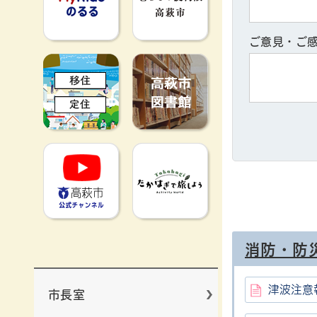
ご意見・ご
移住定住
高萩市図書館
高萩市YouTube公式チャンネ
たかはぎで旅
消防・防
津波注意
市長室