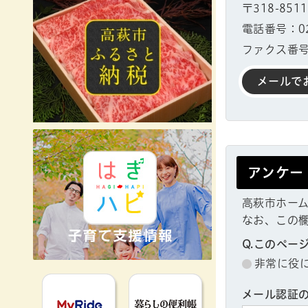
〒318-851
電話番号：029
ファクス番号：
メールで
アンケー
高萩市ホー
なお、この
Q.このペー
非常に役
MyRideのるる
暮らしの便利
メール認証