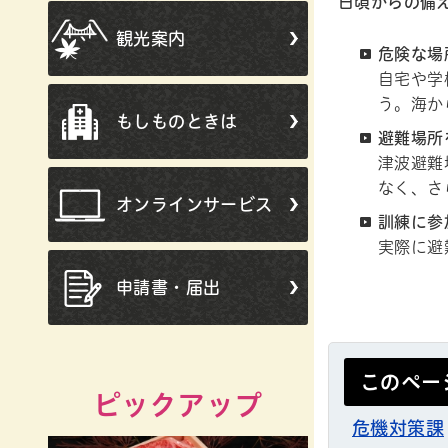
日頃からの備
観光案内
危険な場
自宅や学
う。海か
もしものときは
避難場所
津波避難
なく、さ
オンラインサービス
訓練に参
実際に避
申請書・届出
このペー
ピックアップ
危機対策課