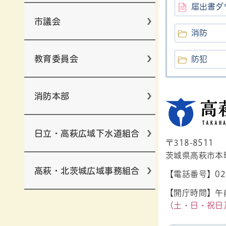
届出書ダ
市議会
消防
教育委員会
防犯
消防本部
日立・高萩広域下水道組合
〒318-8511
茨城県高萩市本町1
高萩・北茨城広域事務組合
【電話番号】029
【開庁時間】午前
（土・日・祝日