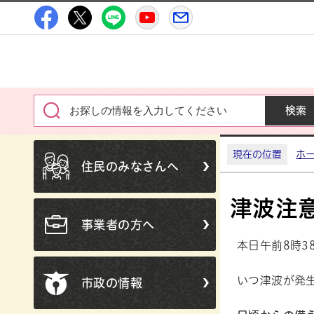
高萩市公式Facebook
高萩市公式X
高萩市公式LINE
高萩市YouTube公式チャン
メルたか
現在の位置
ホ
住民のみなさんへ
津波注
事業者の方へ
本日午前8時
いつ津波が発
市政の情報