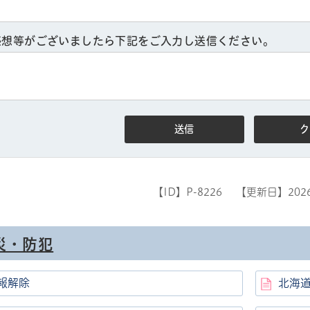
感想等がございましたら下記をご入力し送信ください。
ル
しよう
【ID】
P-8226
【更新日】
20
災・防犯
報解除
北海