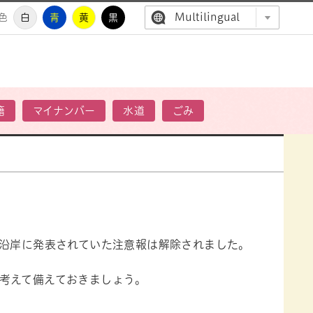
Multilingual
色
白
青
黄
黒
高萩市公
籍
マイナンバー
水道
ごみ
洋沿岸に発表されていた注意報は解除されました。
考えて備えておきましょう。