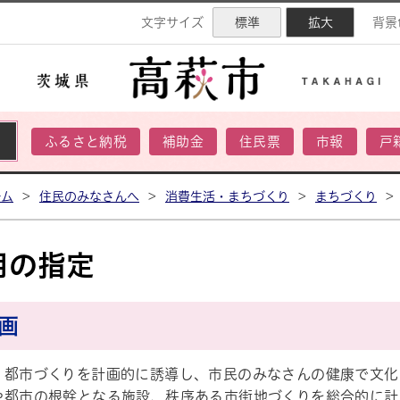
ネル
文字サイズ
標準
拡大
背景
ふるさと納税
補助金
住民票
市報
戸
ーム
>
住民のみなさんへ
>
消費生活・まちづくり
>
まちづくり
>
用の指定
計画
、都市づくりを計画的に誘導し、市民のみなさんの健康で文化
や都市の根幹となる施設、秩序ある市街地づくりを総合的に計