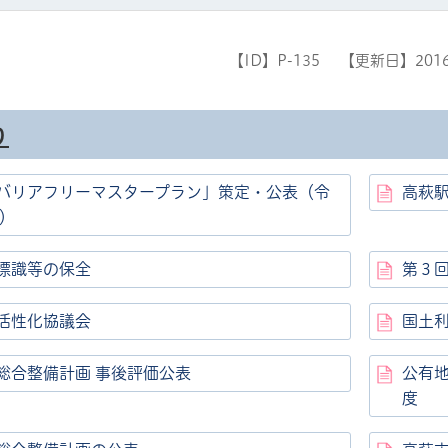
【ID】
P-135
【更新日】
201
り
バリアフリーマスタープラン」策定・公表（令
高萩
月）
標識等の保全
第３
活性化協議会
国土
総合整備計画 事後評価公表
公有
度