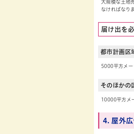
大規模な土地
なければなり
届け出を
都市計画区
5000平方メ
そのほかの
10000平方
4. 屋外