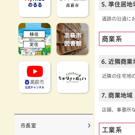
5. 準住居地
道路の沿道に
移住定住
高萩市図書館
商業系
6. 近隣商
高萩市YouTube公式チャンネ
たかはぎで旅
近隣の住宅地
7. 商業地域
店舗、事務所
市長室
工業系