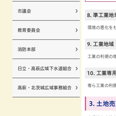
市議会
8. 準工業地
環境の悪化を
教育委員会
9. 工業地域
消防本部
工業の利便の
日立・高萩広域下水道組合
10. 工業専
専ら工業の利
高萩・北茨城広域事務組合
3. 土