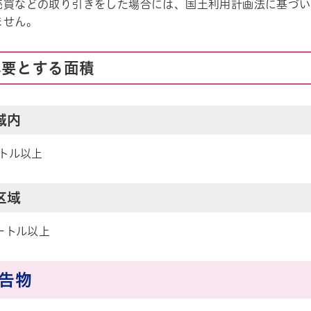
売買などの取り引きをした場合には、国土利用計画法に基づい
ません。
必要とする面積
域内
ートル以上
区域
メートル以上
広告物