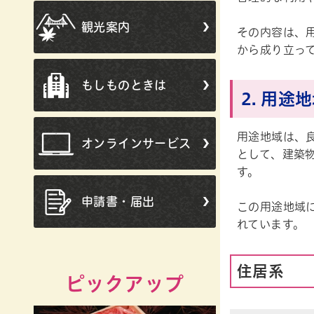
観光案内
その内容は、
から成り立っ
もしものときは
2. 用途
用途地域は、
オンラインサービス
として、建築
す。
申請書・届出
この用途地域
れています。
住居系
ピックアップ