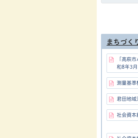
まちづく
「高萩市
和8年3
測量基準
君田地域
社会資本