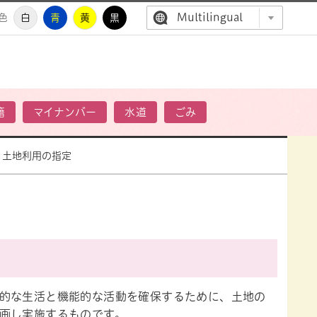
Multilingual
色
白
青
黄
黒
高萩市公
籍
マイナンバー
水道
ごみ
土地利用の指定
的な生活と機能的な活動を確保するために、土地の
画し実施するものです。