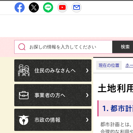
高萩市公式Facebook
高萩市公式X
高萩市公式LINE
高萩市YouTube公式チャン
メルたか
現在の位置
ホ
住民のみなさんへ
土地利
事業者の方へ
1. 都市
市政の情報
都市計画とは
合理的な利用