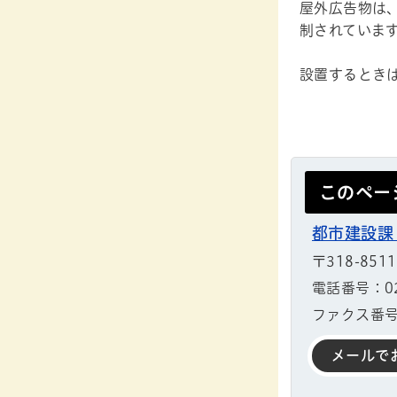
屋外広告物は
制されていま
設置するとき
このペー
都市建設課
〒318-85
電話番号：029
ファクス番号：
メールで