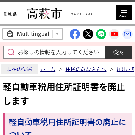
高萩市公式Facebo
高萩市公式X
高萩市公
高萩
Multilingual
現在の位置
ホーム
>
住民のみなさんへ
>
届出・
軽自動車税用住所証明書を廃止
します
軽自動車税用住所証明書の廃止に
ついて