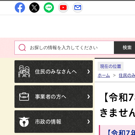
高萩市公式Facebook
高萩市公式X
高萩市公式LINE
高萩市YouTube公式チャン
メルたか
現在の位置
住民のみなさんへ
ホーム
>
住民の
【令和
事業者の方へ
きませ
市政の情報
【令和7