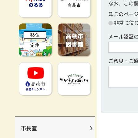
なお、この
Q.このペー
非常に役
移住定住
高萩市図書館
メール認証
ご意見・ご
高萩市YouTube公式チャンネ
たかはぎで旅
市長室