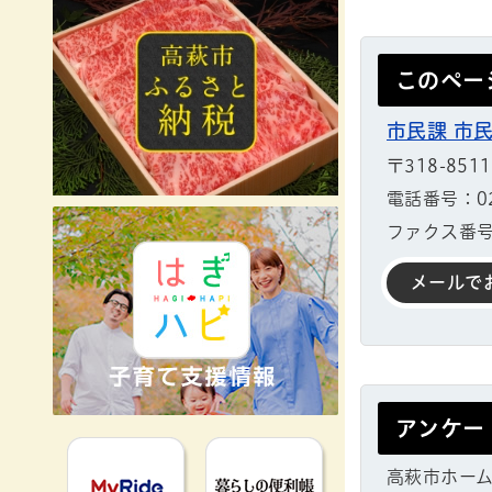
このペー
市民課 市
〒318-85
電話番号：029
ファクス番号：
メールで
アンケー
MyRideのるる
暮らしの便利
高萩市ホー