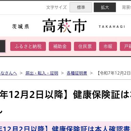
ネル
文字サイズ
標準
拡大
背景
ふるさと納税
補助金
住民票
市報
戸
みなさんへ
>
届出・転入・証明
>
各種証明書
>
【令和7年12月2
7年12月2日以降】健康保険証
ん
年12月2日以降】健康保険証は本人確認