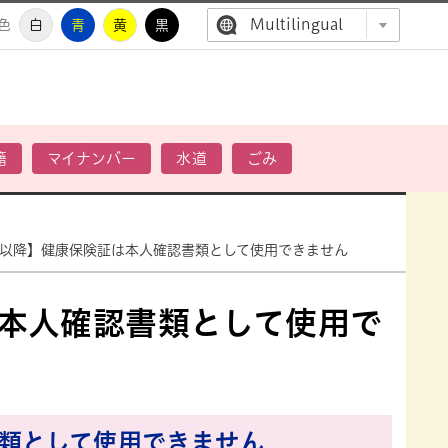
Multilingual
色
白
青
黄
黒
高萩市公
籍
マイナンバー
水道
ごみ
日以降】健康保険証は本人確認書類として使用できません
は本人確認書類として使用で
書類として使用できません