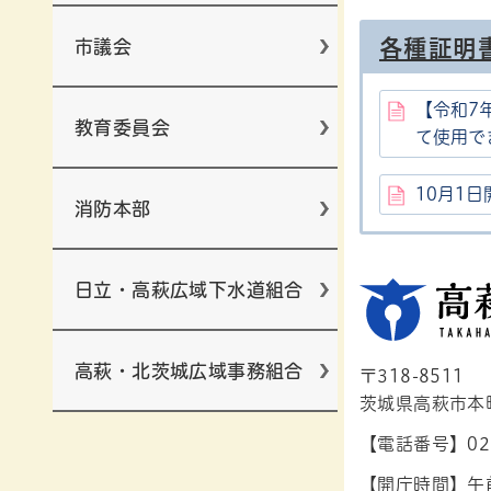
各種証明
市議会
【令和7
教育委員会
て使用で
10月1
消防本部
日立・高萩広域下水道組合
高萩・北茨城広域事務組合
〒318-8511
茨城県高萩市本町1
【電話番号】029
【開庁時間】午前