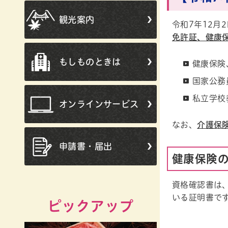
観光案内
令和7年12
免許証、健康
もしものときは
健康保険
国家公務
私立学校
オンラインサービス
なお、
介護保
申請書・届出
健康保険
資格確認書は
いる証明書で
ピックアップ