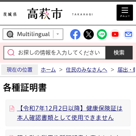
高萩市公式Facebo
高萩市公式X
高萩市公
高萩
Multilingual
現在の位置
ホーム
>
住民のみなさんへ
>
届出・
各種証明書
【令和7年12月2日以降】健康保険証は
本人確認書類として使用できません