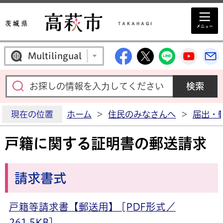
高萩市公式Facebo
高萩市公式X
高萩市公
高萩
Multilingual
現在の位置
ホーム
>
住民のみなさんへ
>
届出・
戸籍に関する証明書の郵送請求
請求書式
戸籍等請求書【郵送用】
[PDF形式／
261.5KB]