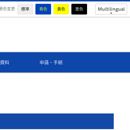
景色変更
標準
青色
黄色
黒色
Multilingual
市教育委員会公式ホームページ
資料
申請・手続