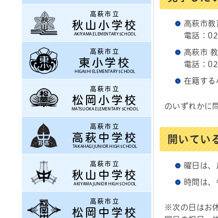
高萩市立
秋山小学校
高萩市教
電話：029
AKIYAMA ELEMENTARY SCHOOL
高萩市立
高萩市 
東小学校
電話：029
HIGASHI ELEMENTARY SCHOOL
在籍する
高萩市立
松岡小学校
のいずれかに
MATSUOKA ELEMENTARY SCHOOL
高萩市立
高萩中学校
開いてい
TAKAHAGI JUNIOR HIGH SCHOOL
高萩市立
曜日は、
秋山中学校
時間は、
AKIYAMA JUNIOR HIGH SCHOOL
高萩市立
※次の日はお
松岡中学校