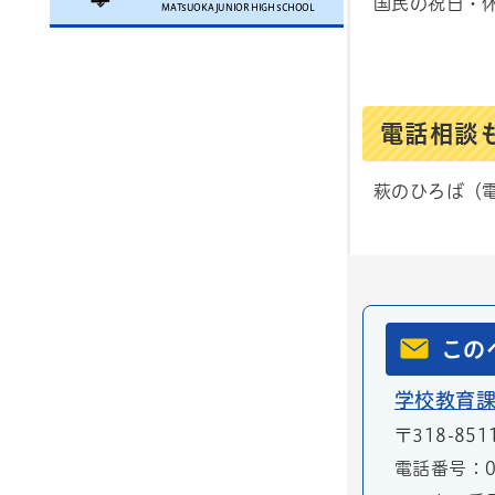
国民の祝日・休
MATSUOKA JUNIOR HIGH SCHOOL
電話相談
萩のひろば（電
この
学校教育
〒318-851
電話番号：02