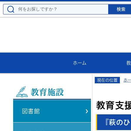
ホーム
教
現在の位置
ホ
教育施設
教育支
図書館
『萩のひ