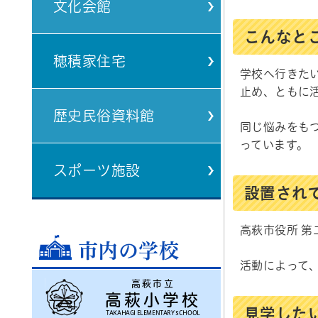
文化会館
こんなと
穂積家住宅
学校へ行きた
止め、ともに
歴史民俗資料館
同じ悩みをも
っています。
スポーツ施設
設置され
高萩市役所 第二
市内の学校
活動によって
高萩市立
高萩小学校
見学したい
TAKAHAGI ELEMENTARY SCHOOL