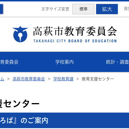
拡大
背
文字サイズ変更
標準
高萩
育委員会
学校案内
統計・調査
ーム
>
高萩市教育委員会
>
学校教育課
>
教育支援センター
援センター
ろば』のご案内