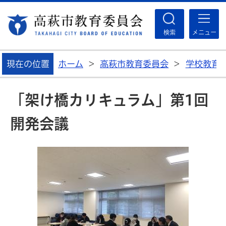
高
検索
メニュー
現在の位置
ホーム
>
高萩市教育委員会
>
学校教育
「架け橋カリキュラム」第1回
開発会議