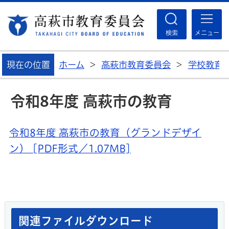
高
検索
メニュー
現在の位置
ホーム
>
高萩市教育委員会
>
学校教育
令和8年度 高萩市の教育
令和8年度 高萩市の教育（グランドデザイ
ン） [PDF形式／1.07MB]
関連ファイルダウンロード