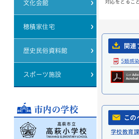
対応をとるこ
文化会館
穂積家住宅
関連
歴史民俗資料館
5類感
スポーツ施設
市内の学校
この
高萩市立
高萩小学校
学校教育
TAKAHAGI ELEMENTARY SCHOOL