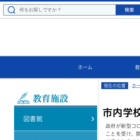
ホーム
教
現在の位置
ホ
教育施設
市内学
図書館
政府が新型コ
ことを受け、