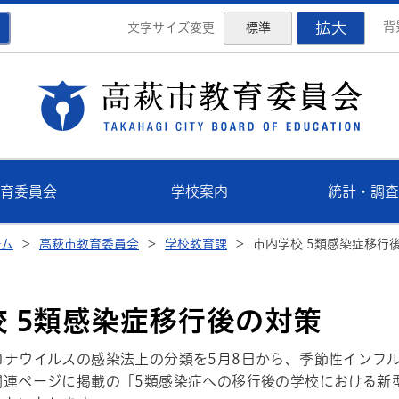
拡大
背
文字サイズ変更
標準
高萩
育委員会
学校案内
統計・調査
ーム
>
高萩市教育委員会
>
学校教育課
>
市内学校 5類感染症移行
校 5類感染症移行後の対策
ロナウイルスの感染法上の分類を5月8日から、季節性インフ
関連ページに掲載の「5類感染症への移行後の学校における新