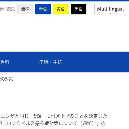
景色変更
標準
青色
黄色
黒色
Multilingual
市教育委員会公式ホームページ
資料
申請・手続
後の対策
ルエンザと同じ「5類」に引き下げることを決定した
型コロナウイルス感染症対策について（通知）」の