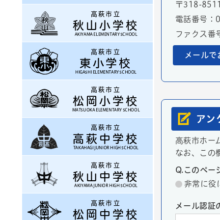
〒318-851
高萩市立
電話番号：02
秋山小学校
ファクス番号：
AKIYAMA ELEMENTARY SCHOOL
高萩市立
メールで
東小学校
HIGASHI ELEMENTARY SCHOOL
高萩市立
松岡小学校
MATSUOKA ELEMENTARY SCHOOL
アン
高萩市立
高萩中学校
高萩市ホー
TAKAHAGI JUNIOR HIGH SCHOOL
なお、この
高萩市立
Q.このペ
秋山中学校
非常に役
AKIYAMA JUNIOR HIGH SCHOOL
高萩市立
メール認証
松岡中学校