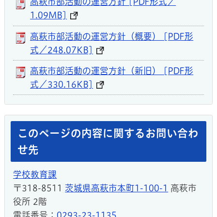
高萩市部活動の運営方針 [PDF形式／
1.09MB]
高萩市部活動の運営方針（概要） [PDF形
式／248.07KB]
高萩市部活動の運営方針（新旧） [PDF形
式／330.16KB]
このページの内容に関するお問い合わ
せ先
学校教育課
〒318-8511
茨城県高萩市本町1-100-1
高萩市
役所 2階
電話番号：
0293-23-1135