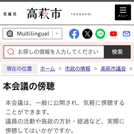
高萩市公式Facebo
高萩市公式X
高萩市公
高萩
Multilingual
現在の位置
ホーム
>
市政の情報
>
高萩市議会
>
本会議の傍聴
本会議は、一般に公開され、気軽に傍聴する
ことができます。
議員の活動や施政の方針・経過など、実際に
傍聴してはいかがですか。