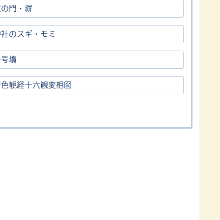
家の門・塀
神社のスギ・モミ
一号墳
著色観経十六観変相図