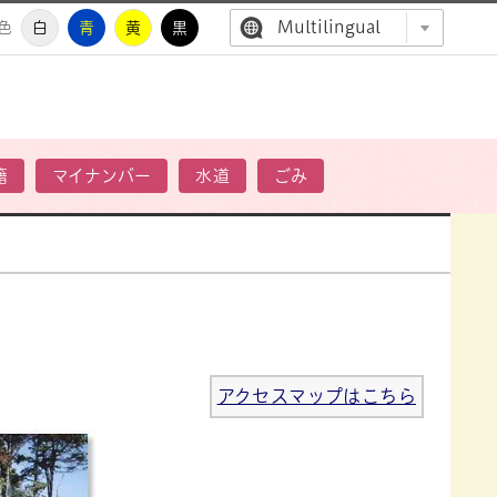
Multilingual
色
白
青
黄
黒
高萩市公
籍
マイナンバー
水道
ごみ
アクセスマップはこちら