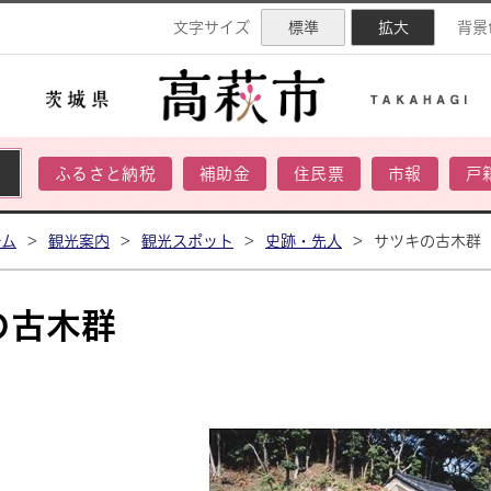
ネル
文字サイズ
標準
拡大
背景
ふるさと納税
補助金
住民票
市報
戸
ーム
>
観光案内
>
観光スポット
>
史跡・先人
>
サツキの古木群
の古木群