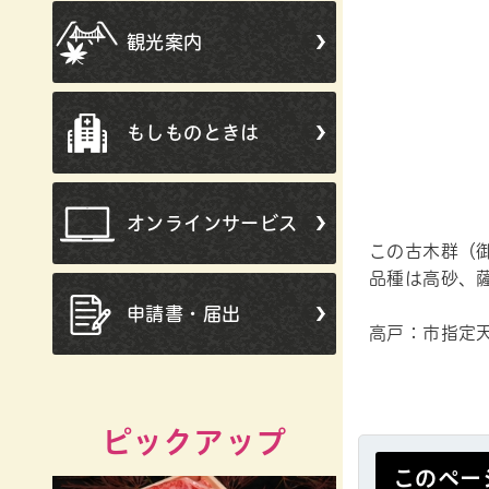
観光案内
もしものときは
オンラインサービス
この古木群（
品種は高砂、
申請書・届出
高戸：市指定
ピックアップ
このペー