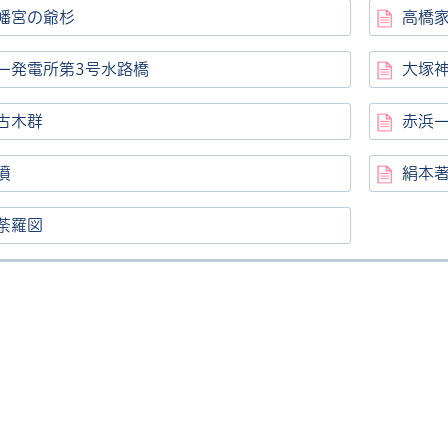
幡宮の爺杉
高橋
一発電所第3号水路橋
大塚
古木群
赤浜
墳
絹本
ル
しよう
荼羅図