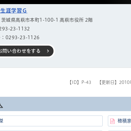
 生涯学習Ｇ
11 茨城県高萩市本町1-100-1 高萩市役所 2階
3-23-1132
0293-23-1126
お問い合わせをする
【ID】
P-43
【更新日】
201
人
帳
傑
穂積