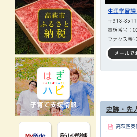
生涯学習課
〒318-85
電話番号：029
ファクス番号：
メールで
史跡・先
MyRideのるる
暮らしの便利
高萩四英