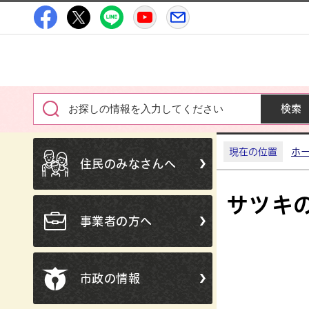
高萩市公式Facebook
高萩市公式X
高萩市公式LINE
高萩市YouTube公式チャン
メルたか
現在の位置
ホ
住民のみなさんへ
サツキ
事業者の方へ
市政の情報