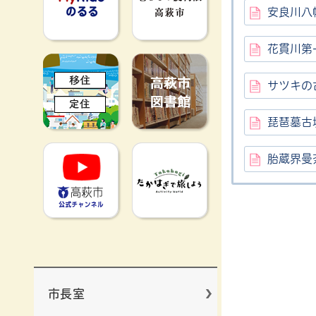
安良川八
花貫川第
移住定住
高萩市図書館
サツキの
琵琶墓古
高萩市YouTube公式チャンネ
たかはぎで旅
胎蔵界曼
市長室