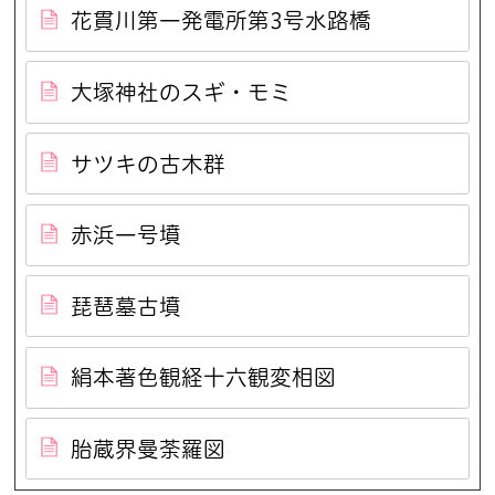
花貫川第一発電所第3号水路橋
大塚神社のスギ・モミ
サツキの古木群
赤浜一号墳
琵琶墓古墳
絹本著色観経十六観変相図
胎蔵界曼荼羅図