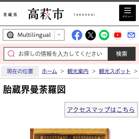
高萩市公式Facebo
高萩市公式X
高萩市公
高萩
Multilingual
現在の位置
ホーム
>
観光案内
>
観光スポット
>
胎蔵界曼荼羅図
アクセスマップはこちら