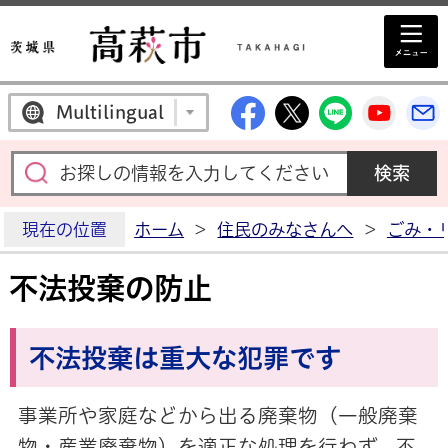
高萩市公式Facebo
高萩市公式X
高萩市公
高萩
Multilingual
現在の位置
ホーム
>
住民のみなさんへ
>
ごみ・
不法投棄の防止
不法投棄は重大な犯罪です
事業所や家庭などから出る廃棄物（一般廃棄
物・産業廃棄物）を適正な処理を行わず、不