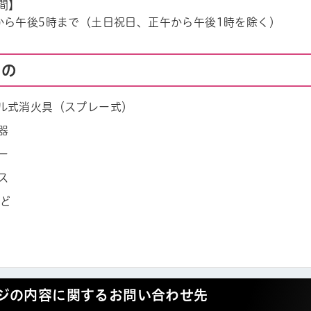
間】
から午後5時まで（土日祝日、正午から午後1時を除く）
もの
ル式消火具（スプレー式）
器
ル
しよう
ー
ス
など
ジの内容に関するお問い合わせ先