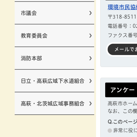
環境市民協
市議会
〒318-851
電話番号：029
ファクス番号：
教育委員会
メールで
消防本部
日立・高萩広域下水道組合
アンケー
高萩・北茨城広域事務組合
高萩市ホー
なお、この
Q.このペー
非常に役