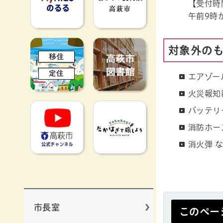
【受付時
午前9時
移住定住
高萩市図書館
対象外の
エアゾー
火災報知
高萩市YouTube公式チャンネ
たかはぎで旅
バッテリ
消防ホー
消火弾 
市長室
このペー