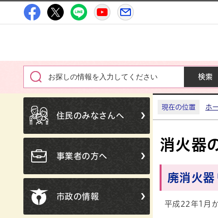
高萩市公式Facebook
高萩市公式X
高萩市公式LINE
高萩市YouTube公式チャン
メルたか
現在の位置
ホ
住民のみなさんへ
消火器
事業者の方へ
廃消火器
市政の情報
平成22年1