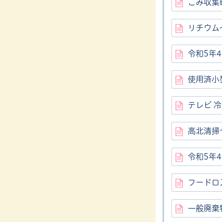
ごみ収集
リチウム
令和5年
使用済小
テレビ 
高北清掃
令和5年
フードロ
一般廃棄