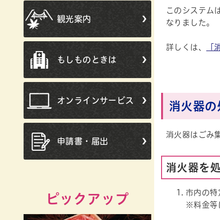
このシステム
観光案内
なりました。
詳しくは、
「
もしものときは
オンラインサービス
消火器の
消火器はごみ
申請書・届出
消火器を
市内の特
ピックアップ
※料金等