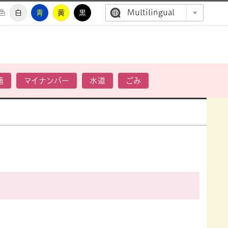
Multilingual
色
白
青
黄
黒
高萩市公
籍
マイナンバー
水道
ごみ