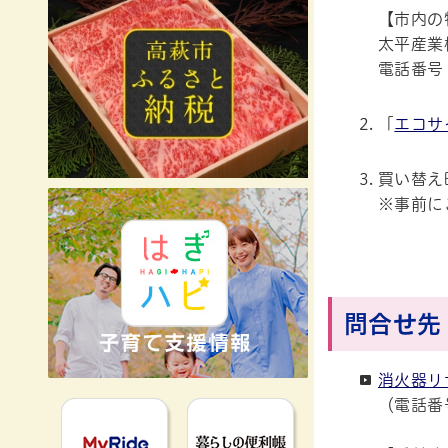
【市内の
太平産業
電話番号 0
「
エコサ
買い替え
※事前に
問合せ先
消火器リ
（電話番号 
MyRideのるる
暮らしの便利