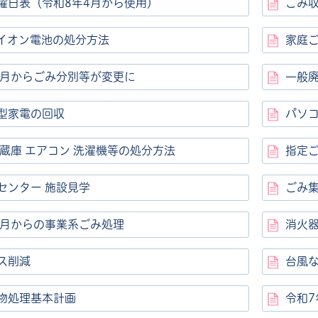
曜日表（令和8年4月から使用）
ごみ
イオン電池の処分方法
家庭
4月からごみ分別等が変更に
一般
型家電の回収
パソ
冷蔵庫 エアコン 洗濯機等の処分方法
指定
センター 施設見学
ごみ
4月からの事業系ごみ処理
消火
ス削減
台風
物処理基本計画
令和7