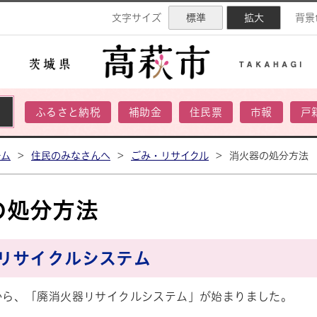
ネル
文字サイズ
標準
拡大
背景
ふるさと納税
補助金
住民票
市報
戸
ーム
>
住民のみなさんへ
>
ごみ・リサイクル
>
消火器の処分方法
の処分方法
リサイクルシステム
月から、「廃消火器リサイクルシステム」が始まりました。