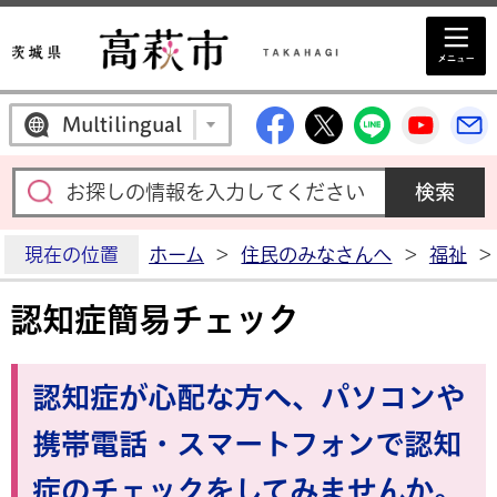
高萩市公式Facebo
高萩市公式X
高萩市公
高萩
Multilingual
現在の位置
ホーム
>
住民のみなさんへ
>
福祉
>
認知症簡易チェック
認知症が心配な方へ、パソコンや
携帯電話・スマートフォンで認知
症のチェックをしてみませんか。