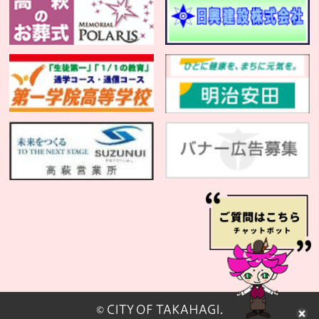
© CITY OF TAKAHAGI.
閉