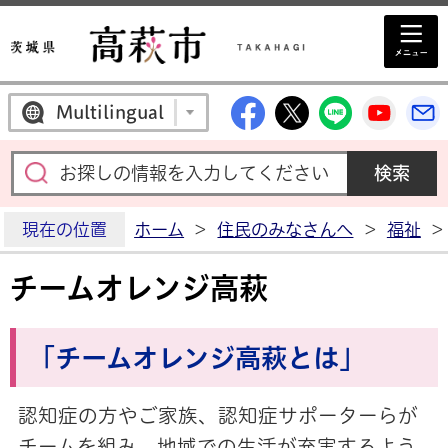
高萩市公式Facebo
高萩市公式X
高萩市公
高萩
Multilingual
現在の位置
ホーム
>
住民のみなさんへ
>
福祉
>
チームオレンジ高萩
「チームオレンジ高萩とは」
認知症の方やご家族、認知症サポーターらが
チームを組み、地域での生活が充実するよう