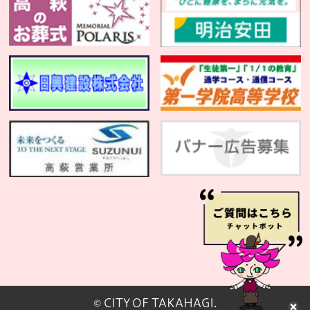
© CITY OF TAKAHAGI.
閉