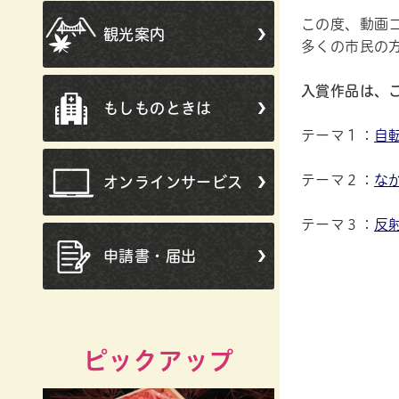
この度、動画
観光案内
多くの市民の
入賞作品は、こ
もしものときは
テーマ１：
自
テーマ２：
な
オンラインサービス
テーマ３：
反
申請書・届出
ピックアップ