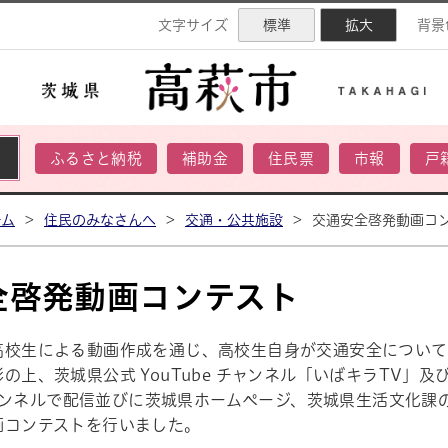
ネル
文字サイズ
標準
拡大
背景
ふるさと納税
補助金
住民票
市報
戸
ーム
>
住民のみなさんへ
>
交通・公共施設
>
交通安全啓発動画コ
全啓発動画コンテスト
高校生による動画作成を通じ、高校生自身が交通安全について
の上、茨城県公式 YouTube チャンネル「いばキラTV」
 チャンネルで配信並びに茨城県ホームページ、茨城県生活文化課
画コンテストを行いました。