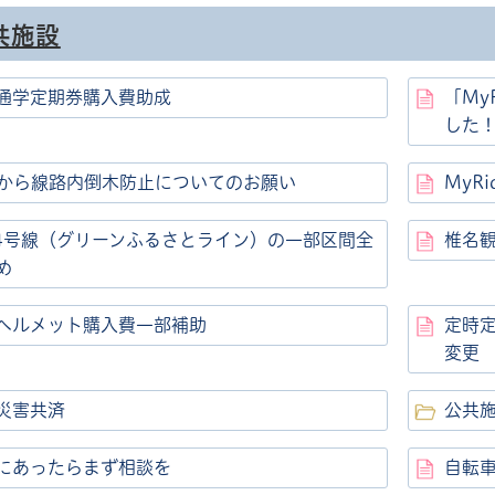
共施設
通学定期券購入費助成
「My
した
本から線路内倒木防止についてのお願い
MyR
84号線（グリーンふるさとライン）の一部区間全
椎名
め
ヘルメット購入費一部補助
定時定
変更
災害共済
公共
帳
にあったらまず相談を
自転車