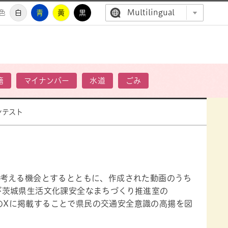
Multilingual
色
白
青
黄
黒
高萩市公
籍
マイナンバー
水道
ごみ
ンテスト
考える機会とするとともに、作成された動画のうち
及び茨城県生活文化課安全なまちづくり推進室の
の
X
に掲載することで県民の交通安全意識の高揚を図