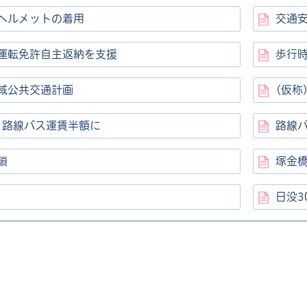
ヘルメットの着用
交通
運転免許自主返納を支援
歩行
域公共交通計画
(仮称
上 路線バス運賃半額に
路線バ
ル
しよう
鎖
塚金
日没3