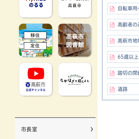
自転車用
高齢者の
移住定住
高萩市図書館
高萩市地
65歳以
高萩市YouTube公式チャンネ
たかはぎで旅
踏切の閉
道路
市長室