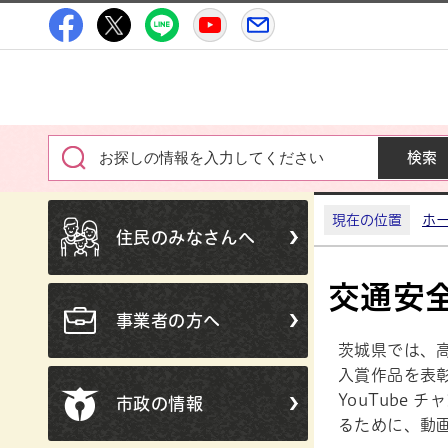
高萩市公式Facebook
高萩市公式X
高萩市公式LINE
高萩市YouTube公式チャン
メルたか
現在の位置
ホ
住民のみなさんへ
交通安
事業者の方へ
茨城県では、
入賞作品を表彰
YouTube
市政の情報
るために、動