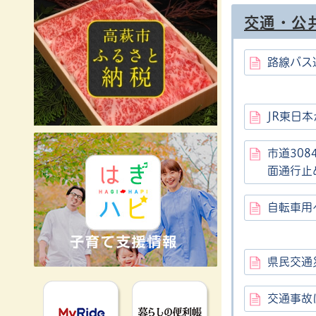
交通・公
路線バス
JR東日
市道30
面通行止
自転車用
県民交通
MyRideのるる
暮らしの便利
交通事故