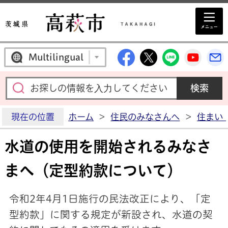
高萩市公式Facebo
高萩市公式X
高萩市公
高萩
Multilingual
現在の位置
ホーム
>
住民のみなさんへ
>
住まい
水道の使用を開始されるみなさ
まへ（定型約款について）
令和2年4月1日施行の民法改正により、「定
型約款」に関する規定が新設され、水道の契