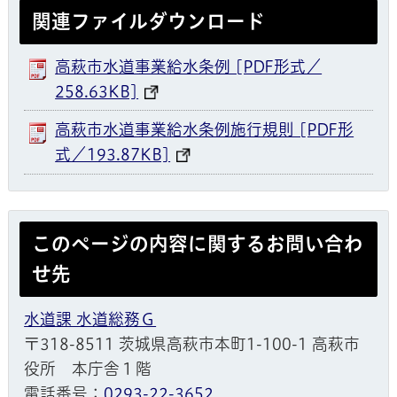
関連ファイルダウンロード
高萩市水道事業給水条例 [PDF形式／
258.63KB]
高萩市水道事業給水条例施行規則 [PDF形
式／193.87KB]
このページの内容に関するお問い合わ
せ先
水道課 水道総務Ｇ
〒318-8511 茨城県高萩市本町1-100-1 高萩市
役所 本庁舎１階
電話番号：
0293-22-3652