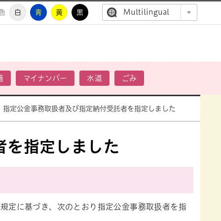
Multilingual
色
白
青
黄
黒
高萩市公
籍
マイナンバー
水道
ごみ
指定公金事務取扱者及び指定納付受託者を指定しました
者を指定しました
項の規定に基づき、次のとおり指定公金事務取扱者を指