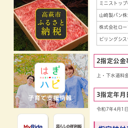
ミニストップ
山崎製パン株
株式会社ロー
ビリングシス
2指定公金
上・下水道料
3指定年月
令和7年4月1
MyRideのるる
暮らしの便利