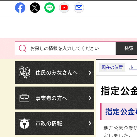
高萩市公式Facebook
高萩市公式X
高萩市公式LINE
高萩市YouTube公式チャン
メルたか
現在の位置
ホ
住民のみなさんへ
指定公
事業者の方へ
指定公金
市政の情報
地方公営企業法
定しました。