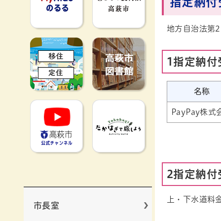
指定納付
地方自治法第2
移住定住
高萩市図書館
1指定納付
名称
高萩市YouTube公式チャンネ
たかはぎで旅
PayPay株式
2指定納付
上・下水道料
市長室