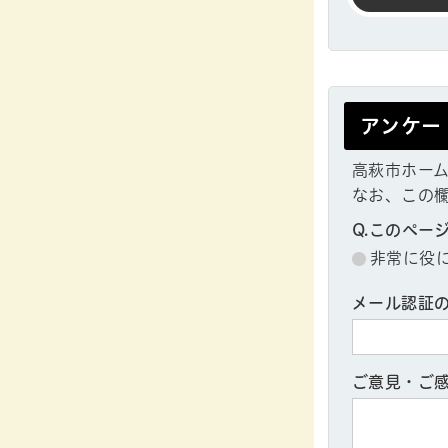
アンケー
高萩市ホー
なお、この
Q.このペー
非常に役
メール認証
ご意見・ご