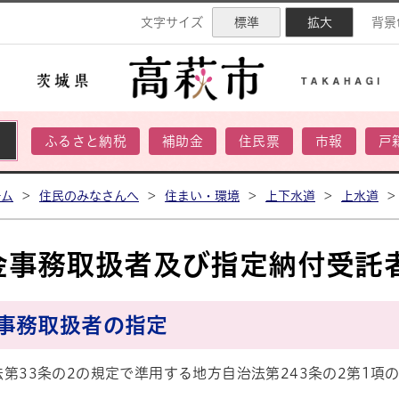
ネル
文字サイズ
標準
拡大
背景
ふるさと納税
補助金
住民票
市報
戸
ーム
>
住民のみなさんへ
>
住まい・環境
>
上下水道
>
上水道
>
金事務取扱者及び指定納付受託
事務取扱者の指定
第33条の2の規定で準用する地方自治法第243条の2第1