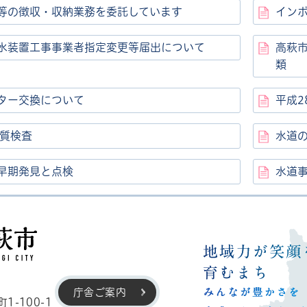
等の徴収・収納業務を委託しています
イン
水装置工事事業者指定変更等届出について
高萩
類
ター交換について
平成2
水質検査
水道
早期発見と点検
水道
高萩市
庁舎ご案内
-100-1