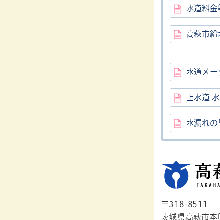
水道料金
高萩市給
水道メー
上水道 
水漏れの
〒318-8511
茨城県高萩市本町1