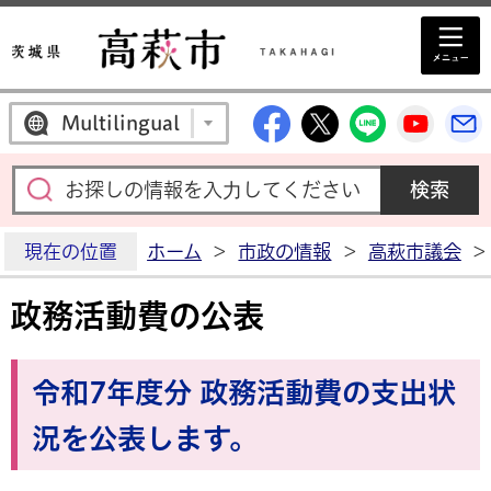
高萩市公式Facebo
高萩市公式X
高萩市公
高萩
Multilingual
現在の位置
ホーム
>
市政の情報
>
高萩市議会
>
政務活動費の公表
令和7年度分 政務活動費の支出状
況を公表します。