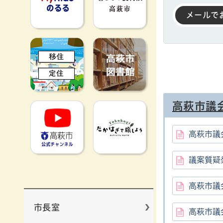
メールで
移住定住
高萩市図書館
高萩市議
高萩市YouTube公式チャンネ
たかはぎで旅
高萩市議
議案質疑
高萩市議
市長室
高萩市議