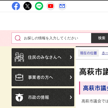
高萩市公式Facebook
高萩市公式X
高萩市公式LINE
高萩市YouTube公式チャン
メルたか
現在の位置
ホ
住民のみなさんへ
高萩市
事業者の方へ
高萩市議
市政の情報
高萩市議会で