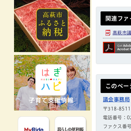
関連ファ
高萩市議
このペー
議会事務局
〒318-851
電話番号：029
MyRideのるる
暮らしの便利
ファクス番号：