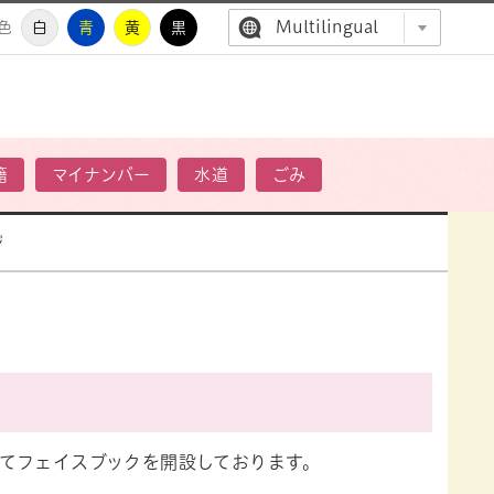
Multilingual
色
白
青
黄
黒
高萩市公
籍
マイナンバー
水道
ごみ
ジ
てフェイスブックを開設しております。