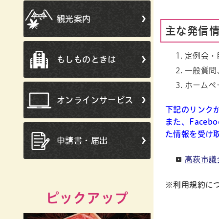
観光案内
主な発信
定例会・
もしものときは
一般質問
ホームペ
オンラインサービス
下記のリンク
また、Face
た情報を受け
申請書・届出
高萩市議
※利用規約に
ピックアップ