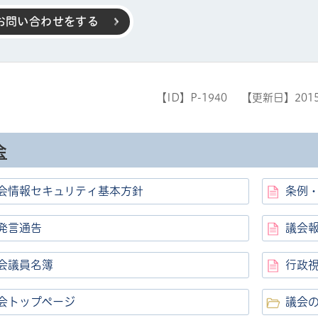
お問い合わせをする
【ID】
P-1940
【更新日】
201
会
ル
しよう
会情報セキュリティ基本方針
条例
発言通告
議会
会議員名簿
行政
会トップページ
議会