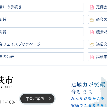
情）の手続き
定例
要旨
議会
閲覧
議会
会フェイスブックページ
議長
費の公表
高萩
高萩市
庁舎ご案内
-100-1