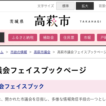
ネル
文字サイズ
標準
拡大
背景
ふるさと納税
補助金
住民票
市報
戸
ーム
>
市政の情報
>
高萩市議会
>
高萩市議会フェイスブックペー
議会フェイスブックページ
会フェイスブック
は、開かれた市議会を目指し、多様な情報発信手段の一つとし