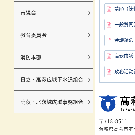
請願（陳
市議会
一般質問
教育委員会
会議録の
高萩市議
消防本部
政務活動
日立・高萩広域下水道組合
高萩・北茨城広域事務組合
〒318-8511
茨城県高萩市本町1