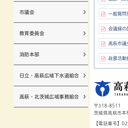
市議会
一般質問
会議録の
教育委員会
高萩市議
消防本部
政務活動
日立・高萩広域下水道組合
高萩・北茨城広域事務組合
〒318-8511
茨城県高萩市本町1
【電話番号】029