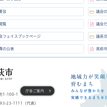
要旨
議会
閲覧
議会
会フェイスブックページ
議長
費の公表
高萩
高萩市
庁舎ご案内
-100-1
3-23-1111（代表）