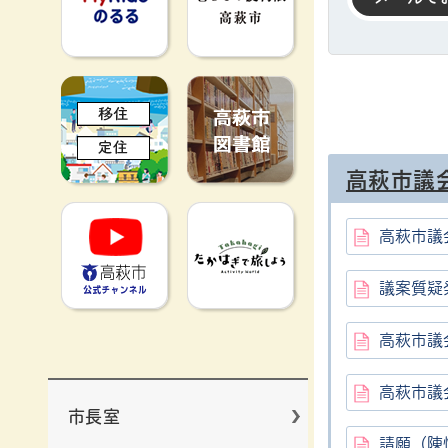
移住定住
高萩市図書館
高萩市議
高萩市YouTube公式チャンネ
たかはぎで旅
高萩市議
議案質疑
高萩市議
高萩市議
市長室
請願（陳