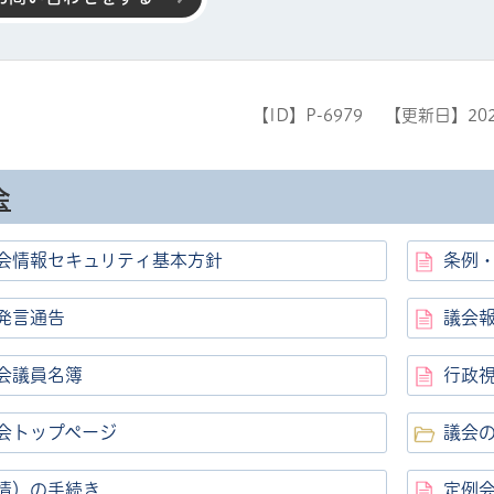
【ID】
P-6979
【更新日】
20
会
ル
しよう
会情報セキュリティ基本方針
条例
発言通告
議会
会議員名簿
行政
会トップページ
議会
情）の手続き
定例