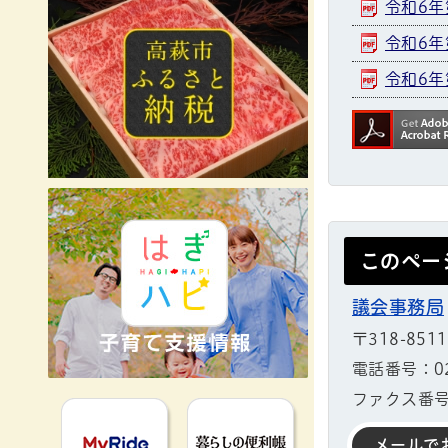
令和6年
令和6年
令和6年
このペー
議会事務局
〒318-851
電話番号：029
ファクス番号：
MyRideのるる
暮らしの便利
メールで