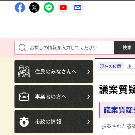
高萩市公式Facebook
高萩市公式X
高萩市公式LINE
高萩市YouTube公式チャン
メルたか
現在の位置
ホ
住民のみなさんへ
議案質
事業者の方へ
議案質疑
市政の情報
提案された議