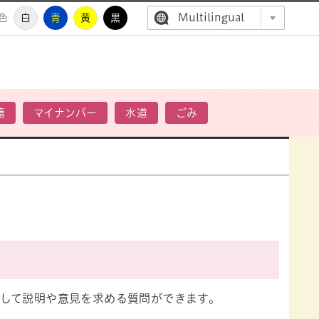
Multilingual
色
白
青
黄
黒
高萩市公
籍
マイナンバー
水道
ごみ
して説明や意見を求める質問ができます。