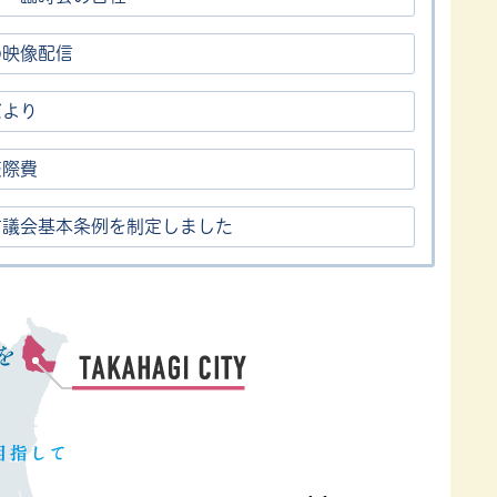
の映像配信
だより
交際費
市議会基本条例を制定しました