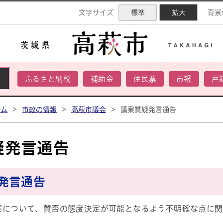
ネル
文字サイズ
標準
拡大
背景
ふるさと納税
補助金
住民票
市報
戸
ーム
>
市政の情報
>
高萩市議会
>
議案質疑発言通告
疑発言通告
発言通告
案について、賛否の態度決定が可能となるよう不明確な点に関