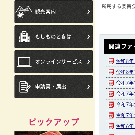
所属する委員
観光案内
もしものときは
関連ファ
令和8年
オンラインサービス
令和8年
令和7年
申請書・届出
令和7年
令和7年
令和7年
ピックアップ
令和6年