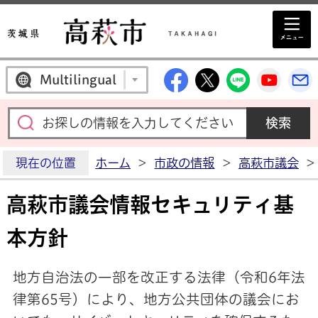
高萩市公式Facebo
高萩市公式X
高萩市公
高萩
Multilingual
現在の位置
ホーム
>
市政の情報
>
高萩市議会
>
高萩市議会情報セキュリティ基
本方針
地方自治法の一部を改正する法律（令和6年法
律第65号）により、地方公共団体の議会にお