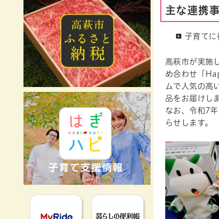
主な連携
子育てに
高萩市が実施
め合わせ「Ha
ムで人気の高
品をお届けし
なお、令和7
らせします。
MyRideのるる
暮らしの便利