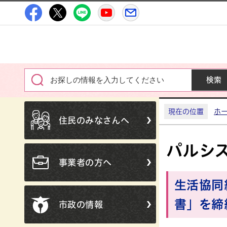
高萩市公式Facebook
高萩市公式X
高萩市公式LINE
高萩市YouTube公式チャン
メルたか
現在の位置
ホ
住民のみなさんへ
パルシ
事業者の方へ
生活協同
書」を締
市政の情報