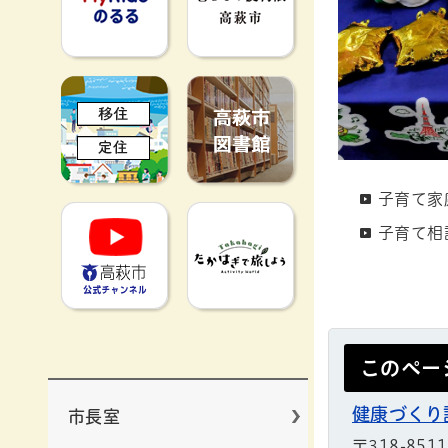
移住定住
高萩市図書館
子育て家
高萩市YouTube公式チャンネ
たかはぎで旅
子育て相
このペー
健康づくり
市長室
〒318-85