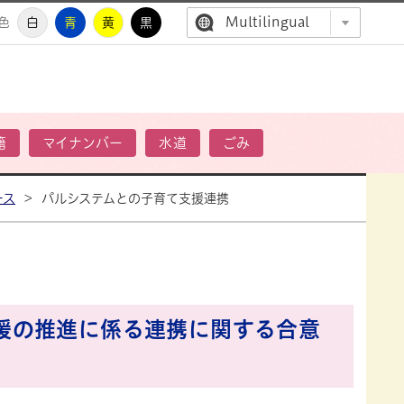
Multilingual
色
白
青
黄
黒
高萩市公
籍
マイナンバー
水道
ごみ
ース
>
パルシステムとの子育て支援連携
援の推進に係る連携に関する合意