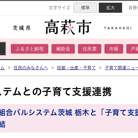
ネル
文字サイズ
標準
拡大
背景
ふるさと納税
補助金
住民票
市報
戸
ーム
>
住民のみなさんへ
>
妊娠・出産・子育て
>
子育て関連ニュ
ステムとの子育て支援連携
組合パルシステム茨城 栃木と「子育て支
結