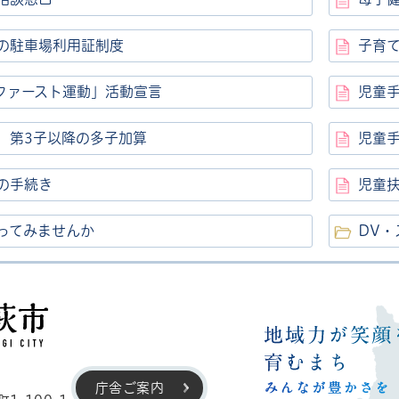
の駐車場利用証制度
子育て
ファースト運動」活動宣言
児童
 第3子以降の多子加算
児童
の手続き
児童
ってみませんか
DV
高萩市
庁舎ご案内