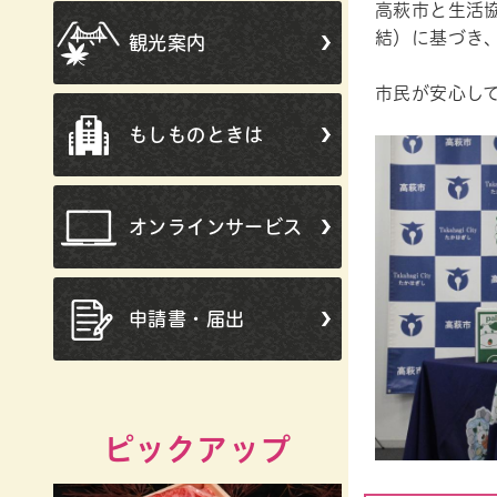
高萩市と生活協
結）に基づき
観光案内
市民が安心し
もしものときは
オンラインサービス
申請書・届出
ピックアップ