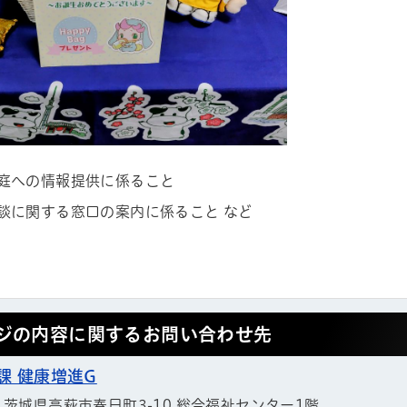
庭への情報提供に係ること
ル
しよう
談に関する窓口の案内に係ること など
ジの内容に関するお問い合わせ先
課 健康増進G
11 茨城県高萩市春日町3-10 総合福祉センター1階