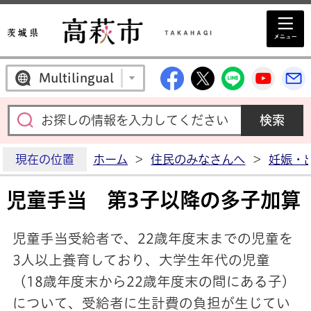
高萩市公式Facebo
高萩市公式X
高萩市公
高萩
Multilingual
現在の位置
ホーム
>
住民のみなさんへ
>
妊娠・
児童手当 第3子以降の多子加算
児童手当受給者で、22歳年度末までの児童を
3人以上養育しており、大学生年代の児童
（18歳年度末から22歳年度末の間にある子）
について、受給者に生計費の負担が生じてい