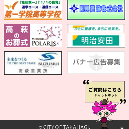
© CITY OF TAKAHAGI.
閉