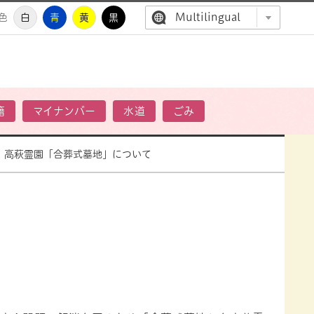
Multilingual
色
白
青
黄
黒
高萩市公
籍
マイナンバー
水道
ごみ
高萩霊園「合葬式墓地」について