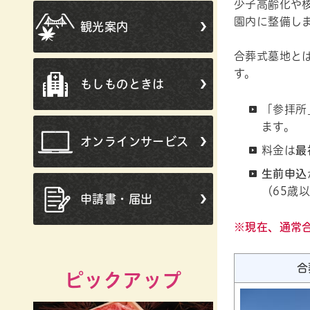
少子高齢化や
園内に整備し
観光案内
合葬式墓地と
す。
もしものときは
「参拝所
ます。
オンラインサービス
料金は
最
生前申込
（65歳
申請書・届出
※現在、通常
合
ピックアップ