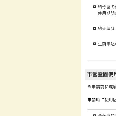
納骨室の
使用期間
納骨壇は
生前申込
市営霊園使
※申請前に環
申請時に使用
合葬室に