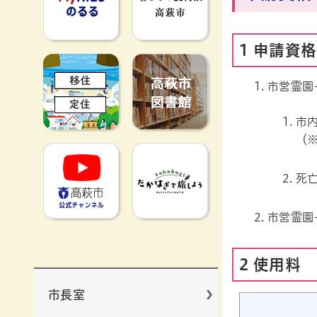
1 申請資格
移住定住
高萩市図書館
市営霊園
市
（
高萩市YouTube公式チャンネ
たかはぎで旅
死
市営霊園
2 使用料
市長室