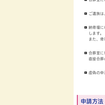
ご遺族は
納骨壇に
します。
また、骨
合葬室に
直接合葬
虚偽の申
申
請方法