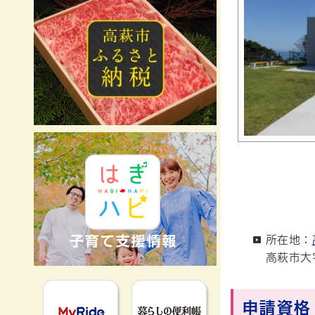
所在地：
高萩市大
MyRideのるる
暮らしの便利
申請資格