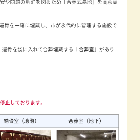
安や問題の解消を図るため「合葬式墓地」を高萩霊
遺骨を一緒に埋蔵し、市が永代的に管理する施設で
、遺骨を袋に入れて合葬埋蔵する「
合葬室
」があり
停止しております。
納骨室（地階）
合葬室（地下）