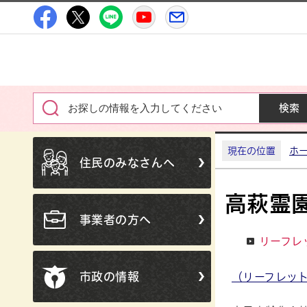
高萩市公式Facebook
高萩市公式X
高萩市公式LINE
高萩市YouTube公式チャン
メルたか
現在の位置
ホ
住民のみなさんへ
高萩霊
事業者の方へ
リーフレ
市政の情報
（リーフレッ