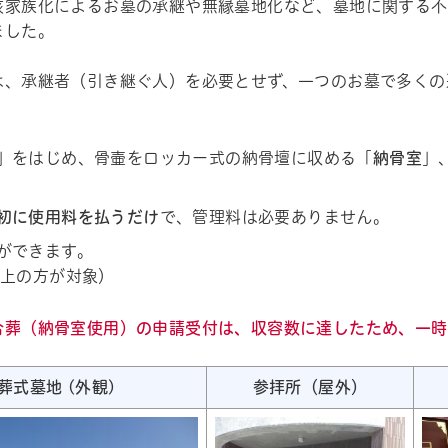
核家族化によるお墓の承継や無縁墓地化など、墓地に関する不
ました。
は、承継者（引き継ぐ人）を必要とせず、一つのお墓で多くの
」をはじめ、骨壷をロッカー式の納骨壇に収める「
納骨室
」
初に使用
料を払うだけ
で、管理料は必要ありません。
ができます。
以上の方が対象）
合葬（納骨室使用）の申請受付は、収容数に達したため、一時
葬式墓地 (外観)
参拝所（屋外）