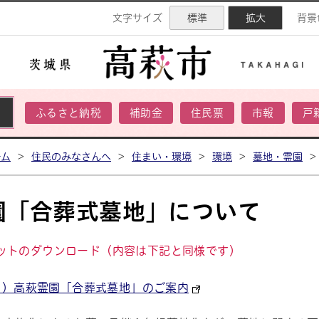
ネル
文字サイズ
標準
拡大
背景
ふるさと納税
補助金
住民票
市報
戸
ーム
>
住民のみなさんへ
>
住まい・環境
>
環境
>
墓地・霊園
>
園「合葬式墓地」について
ットのダウンロード（内容は下記と同様です）
ト）高萩霊園「合葬式墓地」のご案内