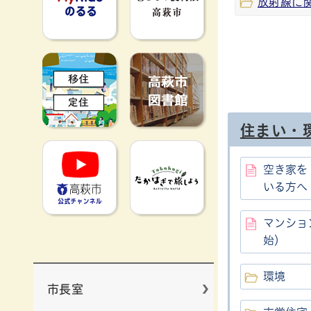
放射線に
移住定住
高萩市図書館
住まい・
高萩市YouTube公式チャンネ
たかはぎで旅
空き家を
いる方へ
マンショ
始）
環境
市長室