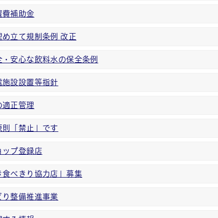
置費補助金
埋め立て規制条例 改正
全・安心な飲料水の保全条例
電施設設置等指針
の適正管理
原則「禁止」です
ョップ登録店
き食べきり協力店」募集
どり整備推進事業
帳