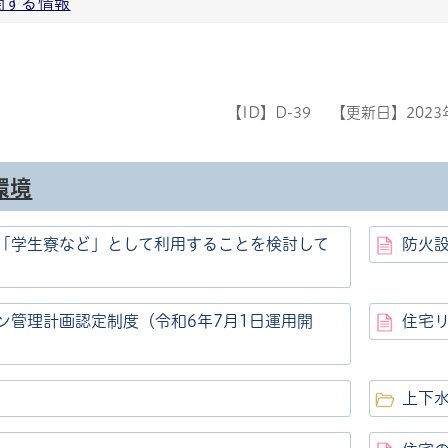
関する情報
【ID】
D-39
【更新日】
202
環境
ル
しよう
「学生寮など」として利用することを検討して
防火
ン管理計画認定制度（令和6年7月1日運用開
住宅
上下