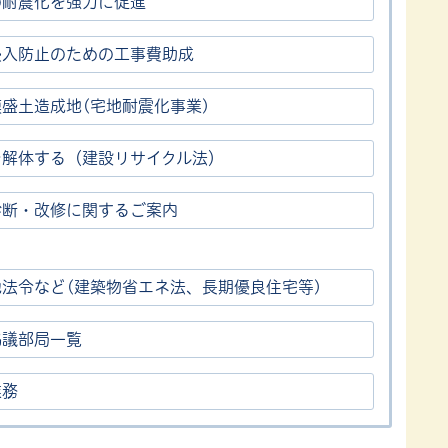
の耐震化を強力に促進
浸入防止のための工事費助成
盛土造成地(宅地耐震化事業)
を解体する（建設リサイクル法）
診断・改修に関するご案内
他法令など(建築物省エネ法、長期優良住宅等)
協議部局一覧
業務