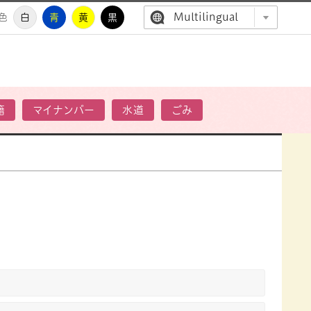
Multilingual
色
白
青
黄
黒
高萩市公
籍
マイナンバー
水道
ごみ