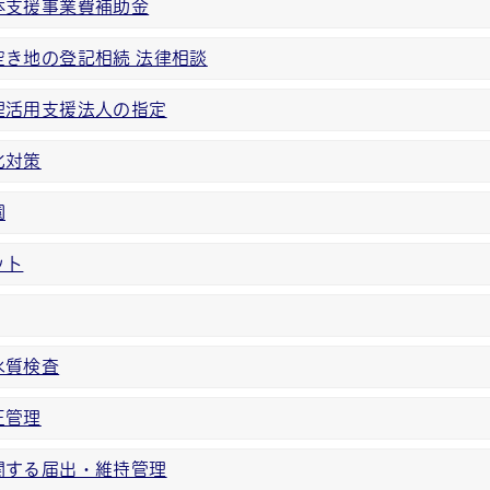
体支援事業費補助金
空き地の登記相続 法律相談
理活用支援法人の指定
化対策
園
ット
水質検査
正管理
関する届出・維持管理