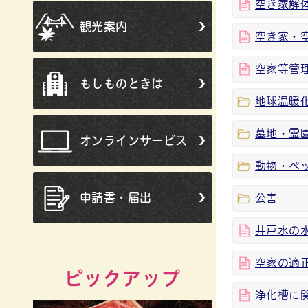
空き家解
観光案内
空き家・
空家等管
もしものときは
地球温暖
墓地・霊
オンラインサービス
動物・ペ
申請書・届出
公害
井戸水の
空家の適
ピックアップ
浄化槽に