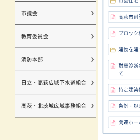
市営住宅
市議会
高萩市耐
ブロック
教育委員会
建物を建
消防本部
耐震診断
て
日立・高萩広域下水道組合
特定建築
高萩・北茨城広域事務組合
条例・規
関連ホー