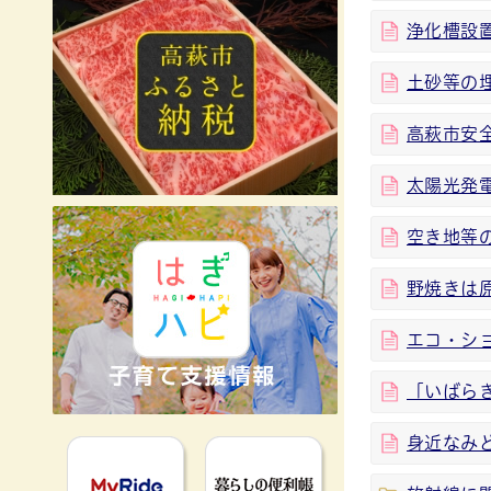
浄化槽設
土砂等の
高萩市安
太陽光発
空き地等
野焼きは
エコ・シ
「いばら
身近なみ
MyRideのるる
暮らしの便利