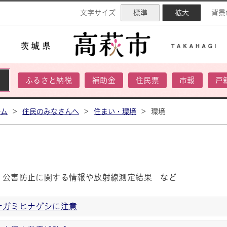
ネル
文字サイズ
標準
拡大
背景
ふるさと納税
補助金
住民票
市報
戸
ーム
>
住民のみなさんへ
>
住まい・環境
>
環境
、公害防止に関する情報や放射線測定結果 など
ナガミヒナゲシに注意