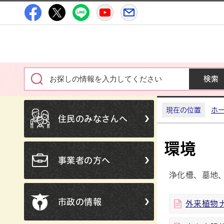
高萩市公式Facebook
高萩市公式X
高萩市公式LINE
高萩市YouTube公式チャン
メルたか
現在の位置
ホ
住民のみなさんへ
環境
事業者の方へ
浄化槽、墓地
市政の情報
外来植物