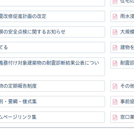
住宅
震改修促進計画の改定
雨水
塀の安全点検に関するお知らせ
大規模
てる
建物
義務付け対象建築物の耐震診断結果公表につい
耐震
物の定期報告制度
その
則・要綱・様式集
事前
ムページリンク集
窓口