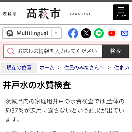
高萩市公式Facebo
高萩市公式X
高萩市公
高萩
Multilingual
現在の位置
ホーム
>
住民のみなさんへ
>
住まい
井戸水の水質検査
茨城県内の家庭用井戸の水質検査では,全体の
約37％が飲用に適さないという結果が出てい
ます。