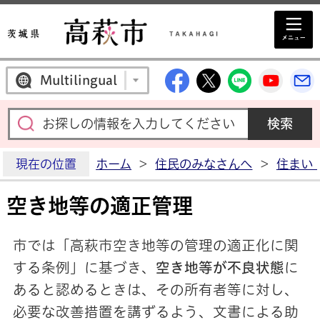
高萩市公式Facebo
高萩市公式X
高萩市公
高萩
Multilingual
現在の位置
ホーム
>
住民のみなさんへ
>
住まい
空き地等の適正管理
市では「高萩市空き地等の管理の適正化に関
する条例」に基づき、
空き地等が不良状態
に
あると認めるときは、その所有者等に対し、
必要な改善措置を講ずるよう、文書による助