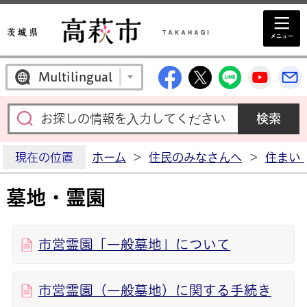
高萩市公式Facebo
高萩市公式X
高萩市公
高萩
Multilingual
現在の位置
ホーム
>
住民のみなさんへ
>
住まい
墓地・霊園
市営霊園「一般墓地」について
市営霊園（一般墓地）に関する手続き