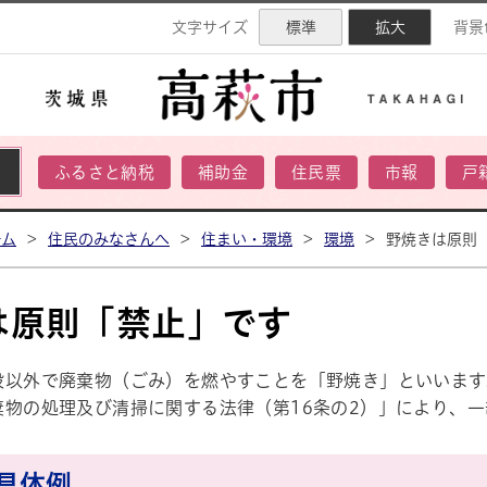
ネル
文字サイズ
標準
拡大
背景
ふるさと納税
補助金
住民票
市報
戸
ーム
>
住民のみなさんへ
>
住まい・環境
>
環境
>
野焼きは原則
は原則「禁止」です
設以外で廃棄物（ごみ）を燃やすことを「野焼き」といいます
棄物の処理及び清掃に関する法律（第16条の2）」により、
具体例