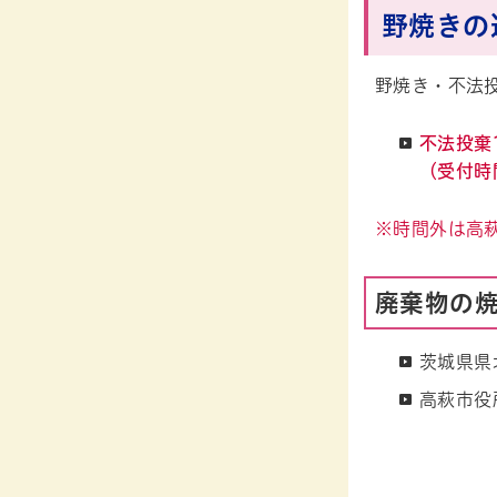
野焼きの
野焼き・不法
不法投棄1
（受付時間
※時間外は高
廃棄物の
茨城県県
高萩市役