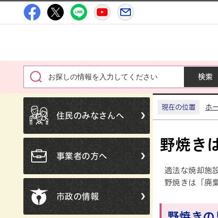
高萩市公式Facebook
高萩市公式X
高萩市公式LINE
高萩市YouTube公式チャン
メルたか
現在の位置
ホ
住民のみなさんへ
野焼き
事業者の方へ
適法な焼却施
野焼きは「廃
市政の情報
野焼きの