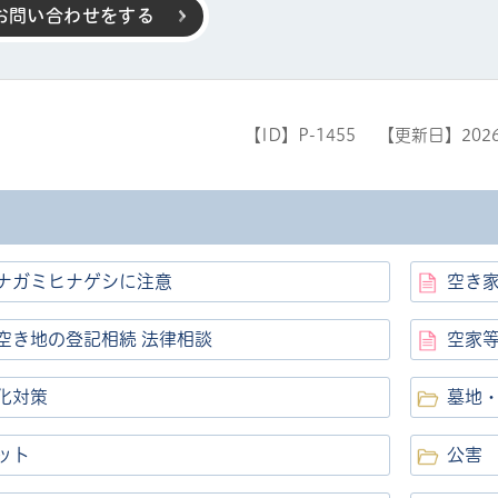
お問い合わせをする
【ID】
P-1455
【更新日】
202
ナガミヒナゲシに注意
空き
空き地の登記相続 法律相談
空家
化対策
墓地
ット
公害