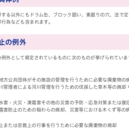
却する以外にもドラム缶、ブロック囲い、素掘りの穴、法で定
却行為なども含まれます。
止の例外
の例外として規定されているものに次のものが挙げられていま
地方公共団体がその施設の管理を行うために必要な廃棄物の
川管理者による河川管理を行うための伐採した草木等の焼却 
水害・火災・凍霜害その他の災害の予防・応急対策または復
霜害防止のための稲わらの焼却、災害等における木くず等の焼
上または宗教上の行事を行うために必要な廃棄物の焼却