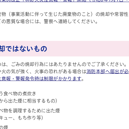
棄物（事業活動に伴って生じた廃棄物のこと）の焼却や常習性
どの悪質な場合には、警察へ連絡してください。
却ではないもの
ル
しよう
のは、ごみの焼却行為にはあたりませんのでご了承ください。
や火の気が強く、火事の恐れがある場合は
消防本部へ届出が必
注意報・警報発令時は制限がかかります
。
う食べ物の煮炊き
から出た煙に相当するもの）
べ物を調理するために出た煙
キュー、もち作り等）
の煙