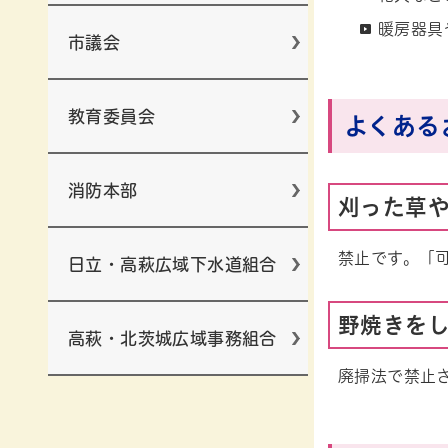
暖房器具
市議会
教育委員会
よくある
消防本部
刈った草
禁止です。「
日立・高萩広域下水道組合
野焼きを
高萩・北茨城広域事務組合
廃掃法で禁止