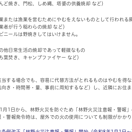
んど焼き、門松、しめ縄、塔婆の供養焼却 など）
業または漁業を営むためにやむをえないものとして行われる
業者が行う稲わらの焼却 など）
ビニールは野焼きしてはいけません。
の他日常生活の焼却であって軽微なもの
ち葉焚き、キャンプファイヤー など）
該当する場合でも、容易に代替方法がとれるものはやむを得な
風向き・時間帯・量、事前に周知するなど）し、近隣にお住ま
年1月1日から、林野火災を防ぐため「林野火災注意報・警報
報・警報発令時は、屋外での火の使用についても制限がかかり
帳
防条例改正「林野火災注意報・警報」開始（令和8年1月1日～