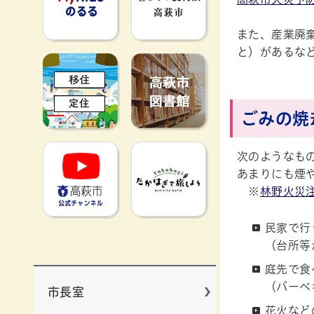
また、産業廃
と）があるな
移住定住
高萩市図書館
ごみの焼
高萩市YouTube公式チャンネ
たかはぎで旅
次のようなも
あまりにも煙
※
林野火災
民家で行
（台所等
庭先で食
（バーベ
市長室
花火など