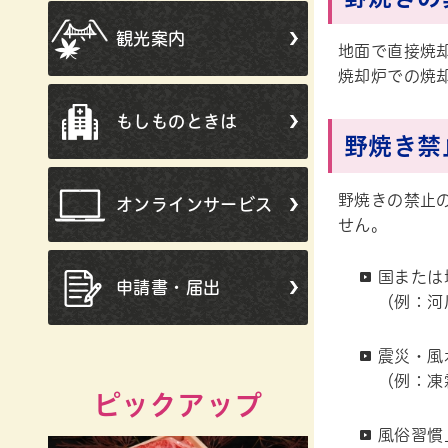
観光案内
地面で直接焼
焼却炉での焼
もしものときは
野焼き禁
野焼きの禁止
オンラインサービス
せん。
国または
申請書・届出
（例：河
震災・風
（例：凍
ピックアップ
風俗習慣