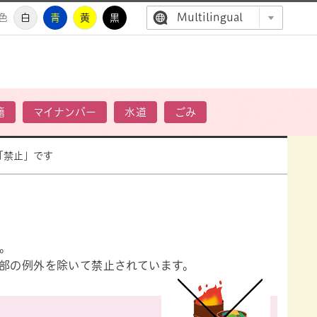
Multilingual
色
白
青
黄
黒
高萩市公
籍
マイナンバー
水道
ごみ
「禁止」です
。
一部の例外を除いて禁止されています。