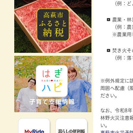
（例：ど
農業・林
（例：農
※農業用
焚き火そ
（例：落
※例外規定に
周囲へ配慮（
ださい。
なお、令和8
林野火災注意
MyRideのるる
暮らしの便利
い。
高萩市火災予