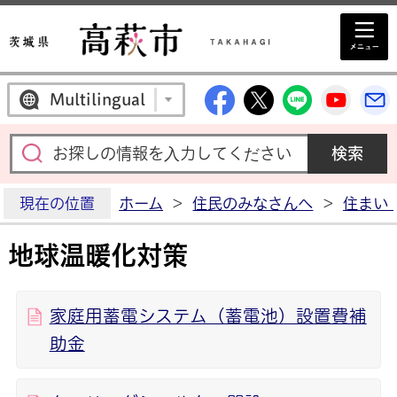
高萩市公式Facebo
高萩市公式X
高萩市公
高萩
Multilingual
現在の位置
ホーム
>
住民のみなさんへ
>
住まい
地球温暖化対策
家庭用蓄電システム（蓄電池）設置費補
助金