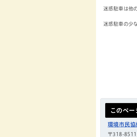
迷惑駐車は他
迷惑駐車の少
このペー
環境市民協
〒318-851