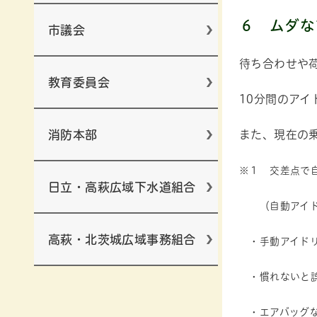
６
ムダな
市議会
待ち合わせや
教育委員会
10分間のアイ
消防本部
また、現在の
※１ 交差点で
日立・高萩広域下水道組合
（自動アイドリ
高萩・北茨城広域事務組合
・手動アイドリ
・慣れないと誤
・エアバッグな