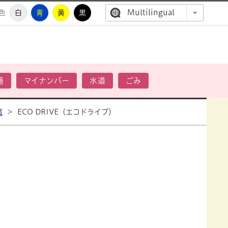
Multilingual
色
白
青
黄
黒
高萩市公
籍
マイナンバー
水道
ごみ
策
>
ECO DRIVE（エコドライブ）