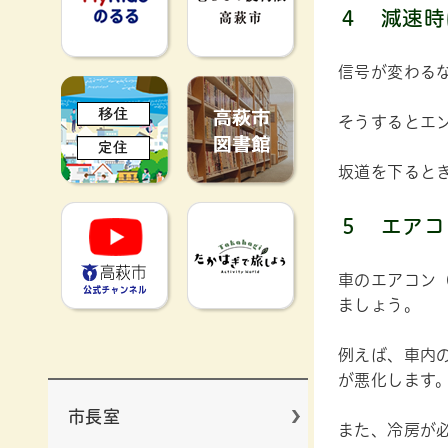
４
減速時
信号が変わる
移住定住
高萩市図書館
そうするとエ
坂道を下ると
高萩市YouTube公式チャンネ
たかはぎで旅
５
エアコ
車のエアコン
ましょう。
例えば、車内の
が悪化します
市長室
また、冷房が