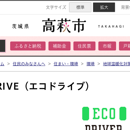
ネル
文字サイズ
標準
拡大
背景
ふるさと納税
補助金
住民票
市報
戸
ーム
>
住民のみなさんへ
>
住まい・環境
>
環境
>
地球温暖化対
DRIVE（エコドライブ）