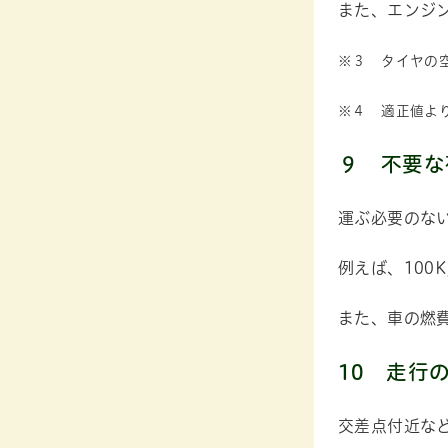
また、エンジ
※３ タイヤの
※４ 適正値より5
９
不要な
運ぶ必要のな
例えば、100
また、車の燃
10 走行
交差点付近な