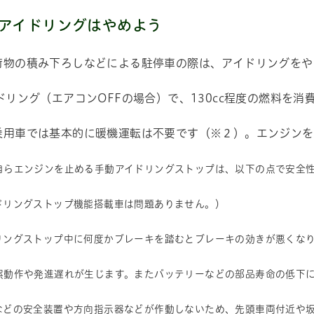
アイドリングはやめよう
荷物の積み下ろしなどによる駐停車の際は、アイドリングをや
ドリング（エアコンOFFの場合）で、130cc程度の燃料を消
乗用車では基本的に暖機運転は不要です（※２）。エンジンを
自らエンジンを止める手動アイドリングストップは、以下の点で安全
ングストップ機能搭載車は問題ありません。）
ングストップ中に何度かブレーキを踏むとブレーキの効きが悪くな
動作や発進遅れが生じます。またバッテリーなどの部品寿命の低下に
どの安全装置や方向指示器などが作動しないため、先頭車両付近や坂