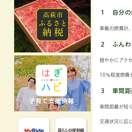
１
自分の
車載の燃費計
２ ふんわ
穏やかにアク
10％程度燃
３
車間距
車間距離が短
MyRideのるる
暮らしの便利
交通状況に応