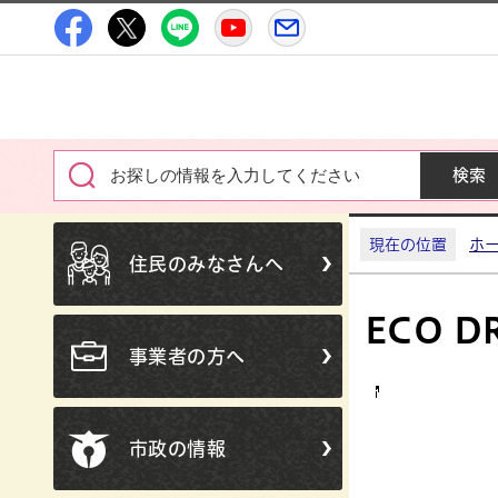
高萩市公式Facebook
高萩市公式X
高萩市公式LINE
高萩市YouTube公式チャン
メルたか
現在の位置
ホ
住民のみなさんへ
ECO 
事業者の方へ
市政の情報