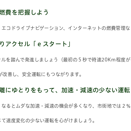
燃費を把握しよう
、エコドライブナビゲーション、インターネットの燃費管理な
りアクセル「ｅスタート」
セルを踏んで発進しましょう（最初の５秒で時速20Km程度が
費が改善し、安全運転にもつながります。
離にゆとりをもって、加速・減速の少ない運転
くなるとムダな加速・減速の機会が多くなり、市街地では２％
帳
じて速度変化の少ない運転を心がけましょう。