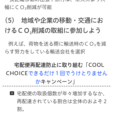
幅にＣＯ₂削減が可能
(5) 地域や企業の移動・交通にお
けるＣＯ₂削減の取組に参加しよう
例えば、荷物を送る際に輸送時のＣＯ₂を減
らす努力をしている輸送会社を選択
宅配便再配達防止に取り組む
「COOL
CHOICE
できるだけ１回でうけとりません
か
キャンペーン」
宅配便の取扱個数が年々増加するなか、
再配達されている割合は全体のおよそ２
割。