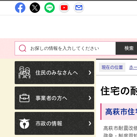
高萩市公式Facebook
高萩市公式X
高萩市公式LINE
高萩市YouTube公式チャン
メルたか
現在の位置
ホ
住民のみなさんへ
住宅の
事業者の方へ
高萩市住
市政の情報
高萩市耐震改
啓発・制度周