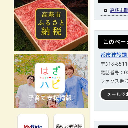
高萩市
このペー
都市建設課
〒318-85
電話番号：029
ファクス番号：
メールで
MyRideのるる
暮らしの便利