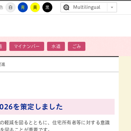
Multilingual
色
白
青
黄
黒
高萩市公
籍
マイナンバー
水道
ごみ
促進
026を策定しました
の軽減を図るとともに、住宅所有者等に対する意識
を図ることが重要です。