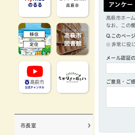
アンケー
高萩市ホー
なお、この
移住定住
高萩市図書館
Q.このペー
非常に役
メール認証
高萩市YouTube公式チャンネ
たかはぎで旅
ご意見・ご
市長室