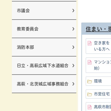
市議会
住まい・
教育委員会
空き家を
消防本部
いる方へ
マンショ
日立・高萩広域下水道組合
始）
環境
高萩・北茨城広域事務組合
市営住宅
高萩市耐