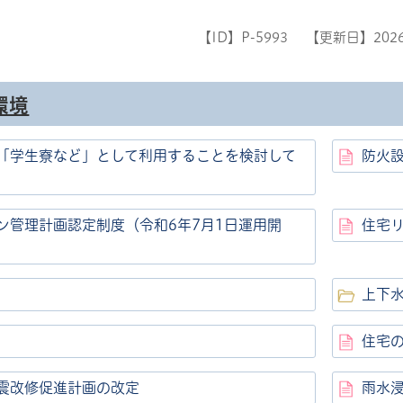
【ID】
P-5993
【更新日】
202
環境
「学生寮など」として利用することを検討して
防火
ン管理計画認定制度（令和6年7月1日運用開
住宅
上下
住宅
震改修促進計画の改定
雨水