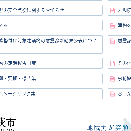
塀の安全点検に関するお知らせ
大規模
てる
建物
義務付け対象建築物の耐震診断結果公表につい
耐震
物の定期報告制度
その
則・要綱・様式集
事前
ムページリンク集
窓口
高萩市