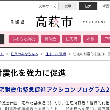
ネル
文字サイズ
標準
拡大
背景
ふるさと納税
補助金
住民票
市報
戸
ーム
>
住民のみなさんへ
>
住まい・環境
>
住宅の耐震化を強力に
耐震化を強力に促進
宅耐震化緊急促進アクションプログラム2
修促進計画に定めた目標達成に向け、住宅所有者の経済的負担
知、耐震改修事業者の技術力向上、一般市民への周知・普及等