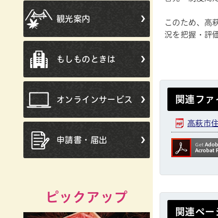
観光案内
このため、高
況を把握・評
もしものときは
関連ファ
オンラインサービス
高萩市住
申請書・届出
ピックアップ
関連ペー