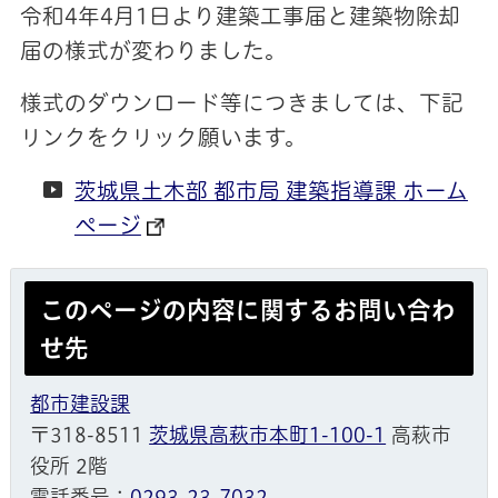
令和4年4月1日より建築工事届と建築物除却
届の様式が変わりました。
様式のダウンロード等につきましては、下記
リンクをクリック願います。
茨城県土木部 都市局 建築指導課 ホーム
ページ
このページの内容に関するお問い合わ
せ先
都市建設課
〒318-8511
茨城県高萩市本町1-100-1
高萩市
役所 2階
電話番号：
0293-23-7032