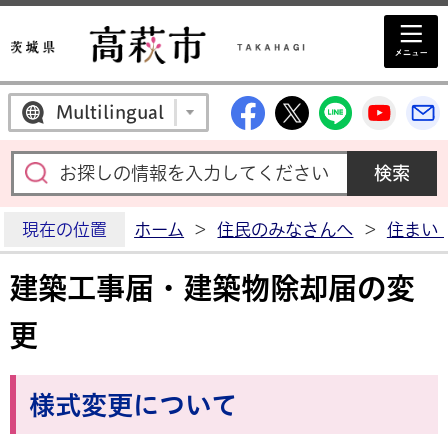
高萩市公式Facebo
高萩市公式X
高萩市公
高萩
Multilingual
現在の位置
ホーム
>
住民のみなさんへ
>
住まい
建築工事届・建築物除却届の変
更
様式変更について