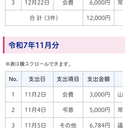
3
12月22日
会費
6,000円
常
合 計 (3件)
12,000円
令和7年11月分
※表は横スクロールできます。
No.
支出日
支出項目
支出金額
1
11月2日
会費
3,000円
山
2
11月4日
弔意
5,000円
常
3
11月5日
その他
6,784円
議