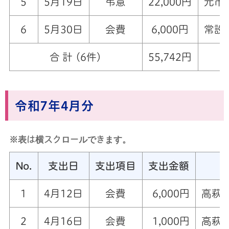
5
5月19日
弔意
22,000円
元市
6
5月30日
会費
6,000円
常設
合 計 (6件)
55,742円
令和7年4月分
※表は横スクロールできます。
No.
支出日
支出項目
支出金額
1
4月12日
会費
6,000円
高萩
2
4月16日
会費
1,000円
高萩