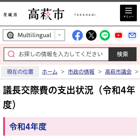
高萩市公式Facebo
高萩市公式X
高萩市公
高萩
Multilingual
現在の位置
ホーム
>
市政の情報
>
高萩市議会
>
議長交際費の支出状況（令和4年
度）
令和4年度