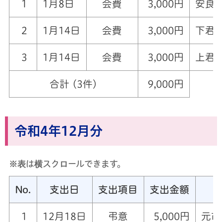
1
1月8日
会費
3,000円
安良川
2
1月14日
会費
3,000円
下君田
3
1月14日
会費
3,000円
上君田
合計 (3件)
9,000円
令和4年12月分
※表は横スクロールできます。
No.
支出日
支出項目
支出金額
1
12月18日
弔意
5,000円
元市